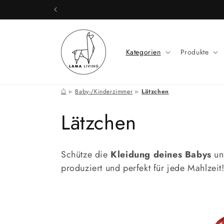
Direkt
Schneller, zuverlässiger
zum
Inhalt
Kategorien
Produkte
⌂
Baby-/Kinderzimmer
Lätzchen
K
Lätzchen
a
Schütze die
Kleidung deines Babys
un
t
produziert und perfekt für jede Mahlzeit
e