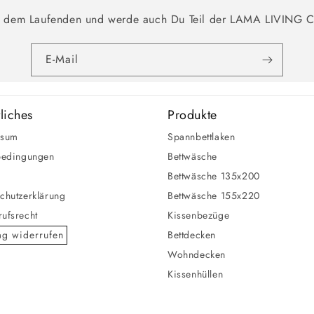
f dem Laufenden und werde auch Du Teil der LAMA LIVING 
E-Mail
liches
Produkte
ssum
Spannbettlaken
bedingungen
Bettwäsche
Bettwäsche 135x200
chutzerklärung
Bettwäsche 155x220
ufsrecht
Kissenbezüge
ag widerrufen
Bettdecken
Wohndecken
Kissenhüllen