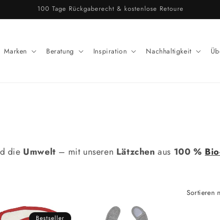
 & persönlicher Service. Du hast eine Frage oder ein Anliegen? Melde
Marken
Beratung
Inspiration
Nachhaltigkeit
Üb
d die
Umwelt
– mit unseren
Lätzchen
aus
100 %
Bio
!
Sortieren 
Bestseller