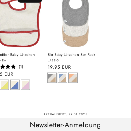
ottier Baby-Lätzchen
Bio Baby-Lätzchen 3er-Pack
eter:
Anbieter:
NEA
LÄSSIG
(1)
Normaler
19,95 EUR
Preis
aler
95 EUR
s
AKTUALISIERT:
27.01.2025
Newsletter-Anmeldung