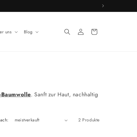
 dich gern bei uns.
Einloggen
Warenkorb
er uns
Blog
-Baumwolle
. Sanft zur Haut, nachhaltig
nach:
2 Produkte