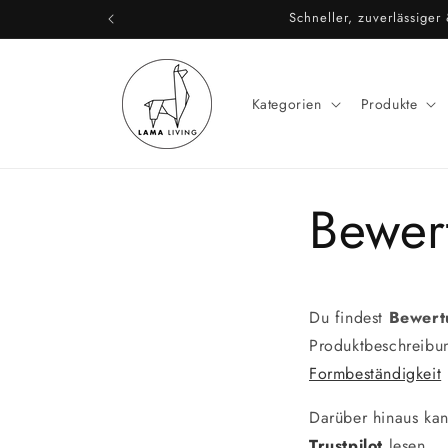
Direkt
Schneller, zuverlässige
zum
Inhalt
Kategorien
Produkte
Bewer
Du findest
Bewert
Produktbeschreibu
Formbeständigkeit
Darüber hinaus ka
Trustpilot
lesen.