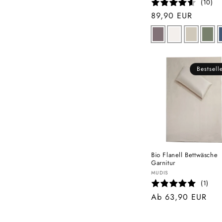
(10)
Normaler
89,90 EUR
Preis
Bestsell
Bio Flanell Bettwäsche
Garnitur
Anbieter:
MUDIS
(1)
Normaler
Ab 63,90 EUR
Preis