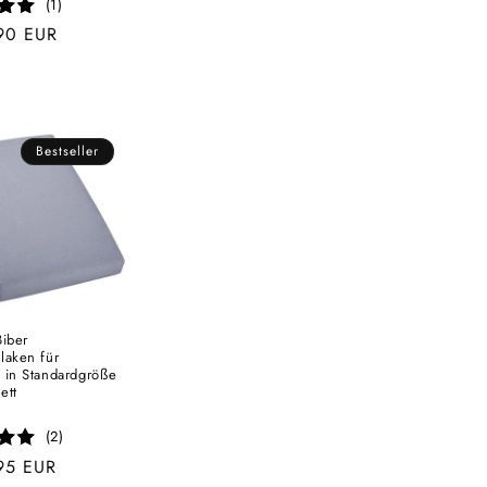
(1)
er
90 EUR
Bestseller
Biber
laken für
 in Standardgröße
ett
r:
(2)
er
95 EUR