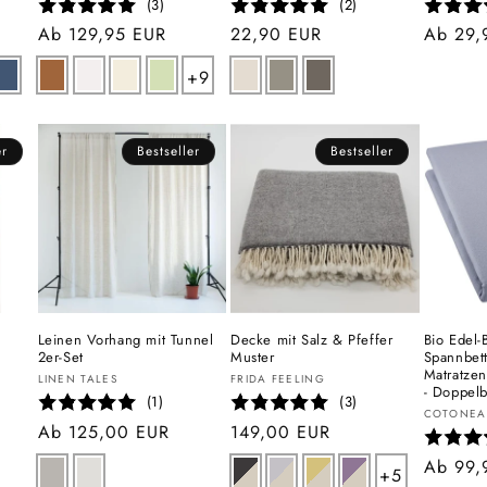
(3)
(2)
Normaler
Ab 129,95 EUR
Normaler
22,90 EUR
Normal
Ab 29,
Preis
Preis
Preis
+9
er
Bestseller
Bestseller
Leinen Vorhang mit Tunnel
Decke mit Salz & Pfeffer
Bio Edel-
2er-Set
Muster
Spannbett
Matratzen
Anbieter:
Anbieter:
LINEN TALES
FRIDA FEELING
- Doppelb
(1)
(3)
Anbiete
COTONEA
Normaler
Ab 125,00 EUR
Normaler
149,00 EUR
Preis
Preis
Normal
Ab 99,
+5