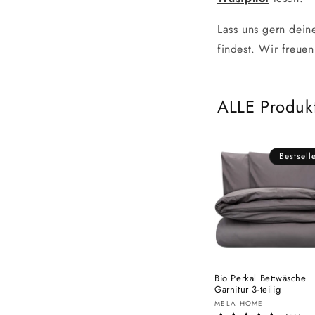
Lass uns gern dei
findest. Wir freue
ALLE Produk
Bestsell
Bio Perkal Bettwäsche
Garnitur 3-teilig
Anbieter:
MELA HOME