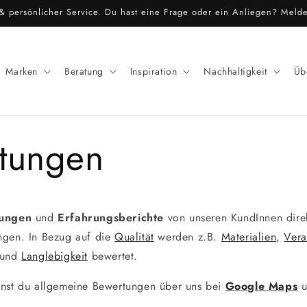
r & persönlicher Service. Du hast eine Frage oder ein Anliegen? Meld
Marken
Beratung
Inspiration
Nachhaltigkeit
Üb
tungen
ungen
und
Erfahrungsberichte
von unseren KundInnen dire
ngen. In Bezug auf die
Qualität
werden z.B.
Materialien
,
Vera
und
Langlebigkeit
bewertet.
nnst du allgemeine Bewertungen über uns bei
Google Maps
u