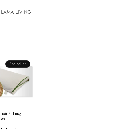
 LAMA LIVING
Bestseller
n mit Füllung
len
r: