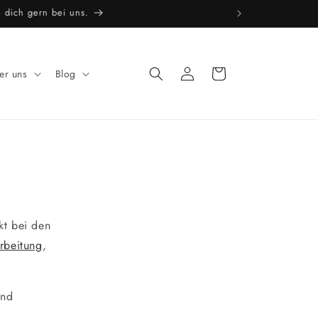
e dich gern bei uns.
Einloggen
Warenkorb
er uns
Blog
kt bei den
rbeitung
,
nd