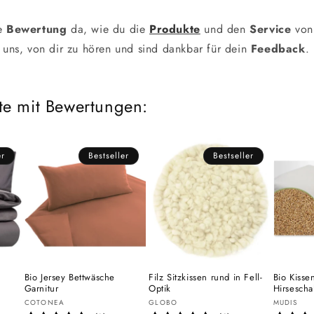
ne
Bewertung
da, wie du die
Produkte
und den
Service
von
n uns, von dir zu hören und sind dankbar für dein
Feedback
.
te mit Bewertungen:
er
Bestseller
Bestseller
Bio Jersey Bettwäsche
Filz Sitzkissen rund in Fell-
Bio Kisse
Garnitur
Optik
Hirsescha
Anbieter:
Anbieter:
Anbiete
COTONEA
GLOBO
MUDIS