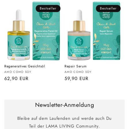
Bestseller
Bestseller
Regeneratives Gesichtsöl
Repair Serum
Anbieter:
Anbieter:
AMO COMO SOY
AMO COMO SOY
Normaler
62,90 EUR
Normaler
59,90 EUR
Preis
Preis
Newsletter-Anmeldung
Bleibe auf dem Laufenden und werde auch Du
Teil der LAMA LIVING Community.