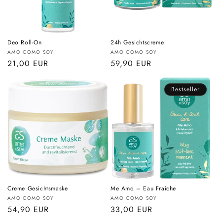
Deo Roll-On
24h Gesichtscreme
Anbieter:
Anbieter:
AMO COMO SOY
AMO COMO SOY
Normaler
21,00 EUR
Normaler
59,90 EUR
Preis
Preis
Bestseller
Creme Gesichtsmaske
Me Amo – Eau Fraîche
Anbieter:
Anbieter:
AMO COMO SOY
AMO COMO SOY
Normaler
54,90 EUR
Normaler
33,00 EUR
Preis
Preis