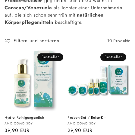
o
Friebertshäuser
gegründet. Schareska wuchs in
Caracas/Venezuela
als Tochter einer Unternehmerin
r
auf, die sich schon sehr früh mit
natürlichen
i
Körperpflegemitteln
beschäftigte.
e
Filtern und sortieren
10 Produkte
:
Bestseller
Bestseller
Hydro Reinigungsmilch
Proben-Set / Reise-Kit
Anbieter:
Anbieter:
AMO COMO SOY
AMO COMO SOY
Normaler
39,90 EUR
Normaler
29,90 EUR