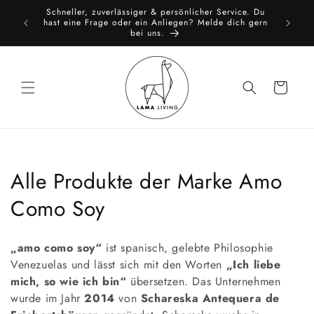
Direkt
Schneller, zuverlässiger & persönlicher Service. Du
zum
toure
All
hast eine Frage oder ein Anliegen? Melde dich gern
Inhalt
bei uns.
Warenkorb
K
Alle Produkte der Marke Amo
a
Como Soy
t
„amo como soy“
ist spanisch, gelebte Philosophie
e
Venezuelas und lässt sich mit den Worten
„Ich liebe
mich, so wie ich bin“
übersetzen. Das Unternehmen
g
wurde im Jahr
2014
von
Schareska Antequera de