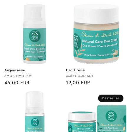
Preis
Preis
Augencreme
Deo Creme
Anbieter:
Anbieter:
AMO COMO SOY
AMO COMO SOY
Normaler
45,00 EUR
Normaler
19,00 EUR
Preis
Preis
Bestseller