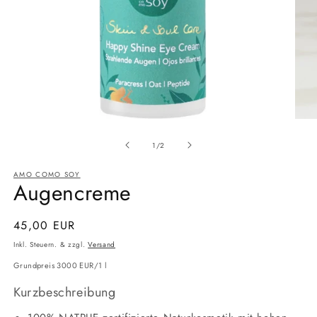
Medien
Medi
1
2
Ab
in
in
1
/
2
Modal
Moda
öffnen
öffne
AMO COMO SOY
Augencreme
Normaler
45,00 EUR
Preis
Inkl. Steuern. & zzgl.
Versand
Grundpreis
Grundpreis 3000 EUR/1 l
Kurzbeschreibung