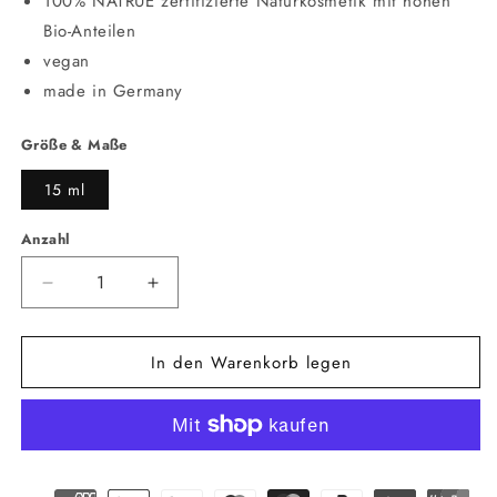
100% NATRUE zertifizierte Naturkosmetik mit hohen
Bio-Anteilen
vegan
made in Germany
Größe & Maße
15 ml
Anzahl
Anzahl
Verringere
Erhöhe
die
die
Menge
Menge
In den Warenkorb legen
für
für
Augencreme
Augencreme