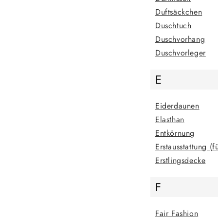
Duftsäckchen
Duschtuch
Duschvorhang
Duschvorleger
E
Eiderdaunen
Elasthan
Entkörnung
Erstausstattung (f
Erstlingsdecke
F
Fair Fashion