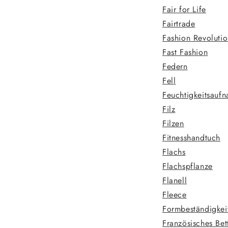
Fair for Life
Fairtrade
Fashion Revoluti
Fast Fashion
Federn
Fell
Feuchtigkeitsauf
Filz
Filzen
Fitnesshandtuch
Flachs
Flachspflanze
Flanell
Fleece
Formbeständigkei
Französisches Bet