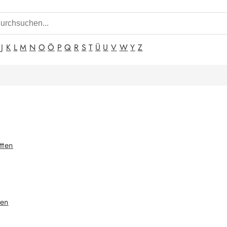
J
K
L
M
N
O
Ö
P
Q
R
S
T
Ü
U
V
W
Y
Z
tten
gen