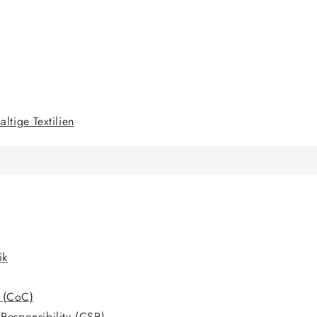
ltige Textilien
ik
 (CoC)
Responsibility (CSR)