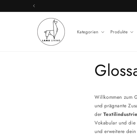
Direkt
Schneller, zuverlässige
zum
Inhalt
Kategorien
Produkte
Glossa
Willkommen zum G
und prägnante Zus
der
Textilindustri
Vokabular und die 
und erweitere dein 