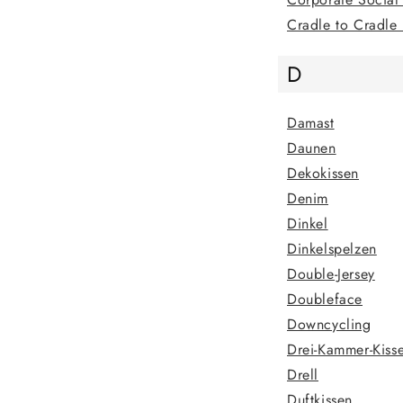
Cradle to Cradle
D
Damast
Daunen
Dekokissen
Denim
Dinkel
Dinkelspelzen
Double-Jersey
Doubleface
Downcycling
Drei-Kammer-Kiss
Drell
Duftkissen