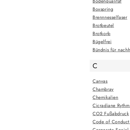
Bodenqualität
Boxspring
Brennnesselfaser
Brotbeutel
Brotkorb
Bügelfrei
Bündnis für nachha
C
Canvas
Chambray
Chemikalien
Cicradiane Rythm
CO2 Fußabdruck
Code of Conduct
Corporate Social 