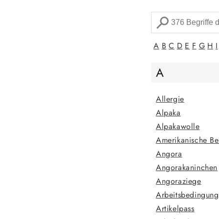
A
B
C
D
E
F
G
H
I
A
Allergie
Alpaka
Alpakawolle
Amerikanische Be
Angora
Angorakaninchen
Angoraziege
Arbeitsbedingun
Artikelpass