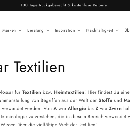
r & persönlicher Service. Du hast eine Frage oder ein Anliegen? Meld
Marken
Beratung
Inspiration
Nachhaltigkeit
Üb
r Textilien
lossar für
Textilien
bzw.
Heimtextilien
! Hier findest du eine
ammenstellung von Begriffen aus der Welt der
Stoffe
und
Ma
e
verwendet werden. Von
A
wie
Allergie
bis
Z
wie
Zwirn
hel
Terminologie zu verstehen, die in diesem Bereich verwendet 
Wissen über die vielfältige Welt der Textilien!