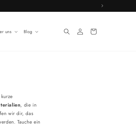
e dich gern bei uns.
Einloggen
Warenkorb
er uns
Blog
 kurze
terialien
, die in
fen wir dir, das
werden. Tauche ein