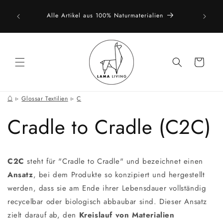
Direkt
vice. Du
zum
Alle Artikel aus 100% Naturmaterialien
Natürlic
ich gern
Inhalt
Warenkorb
⌂
Glossar Textilien
C
Cradle to Cradle (C2C)
C2C
steht für "Cradle to Cradle" und bezeichnet einen
Ansatz
, bei dem Produkte so konzipiert und hergestellt
werden, dass sie am Ende ihrer Lebensdauer vollständig
recycelbar oder biologisch abbaubar sind. Dieser Ansatz
zielt darauf ab, den
Kreislauf von Materialien