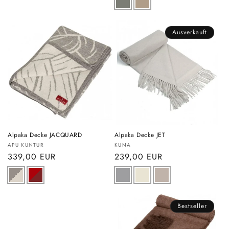
Ausverkauft
Alpaka Decke JACQUARD
Alpaka Decke JET
Anbieter:
Anbieter:
APU KUNTUR
KUNA
Normaler
339,00 EUR
Normaler
239,00 EUR
Preis
Preis
Bestseller