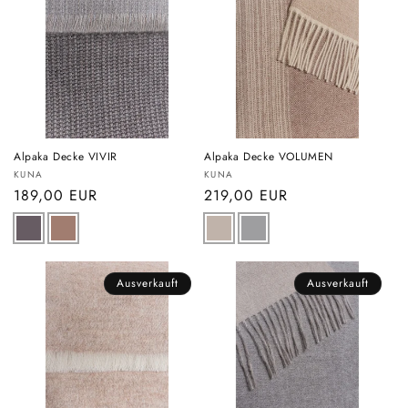
Alpaka Decke VIVIR
Alpaka Decke VOLUMEN
Anbieter:
Anbieter:
KUNA
KUNA
Normaler
189,00 EUR
Normaler
219,00 EUR
Preis
Preis
Ausverkauft
Ausverkauft