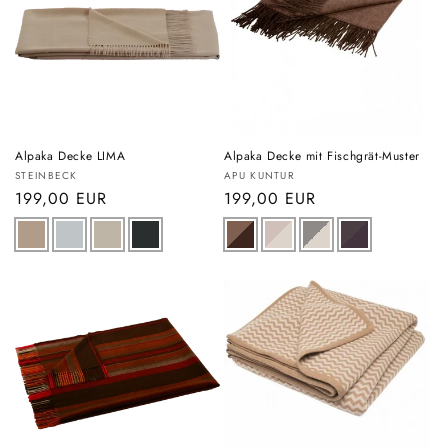
Alpaka Decke LIMA
Alpaka Decke mit Fischgrät-Muster
Anbieter:
Anbieter:
STEINBECK
APU KUNTUR
Normaler
199,00 EUR
Normaler
199,00 EUR
Preis
Preis