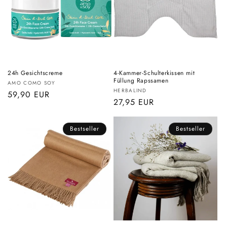
o
r
i
e
24h Gesichtscreme
4-Kammer-Schulterkissen mit
:
Füllung Rapssamen
Anbieter:
AMO COMO SOY
Anbieter:
HERBALIND
Normaler
59,90 EUR
Normaler
27,95 EUR
Preis
Preis
Bestseller
Bestseller