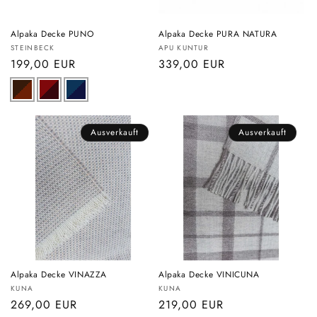
Alpaka Decke PUNO
Alpaka Decke PURA NATURA
Anbieter:
Anbieter:
STEINBECK
APU KUNTUR
Normaler
199,00 EUR
Normaler
339,00 EUR
Preis
Preis
Ausverkauft
Ausverkauft
Alpaka Decke VINAZZA
Alpaka Decke VINICUNA
Anbieter:
Anbieter:
KUNA
KUNA
Normaler
269,00 EUR
Normaler
219,00 EUR