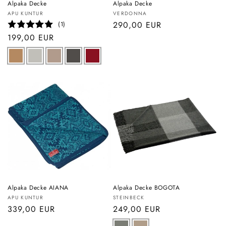
Alpaka Decke
Alpaka Decke
Anbieter:
Anbieter:
APU KUNTUR
VERDONNA
Normaler
290,00 EUR
(1)
Preis
Normaler
199,00 EUR
Preis
Alpaka Decke AIANA
Alpaka Decke BOGOTA
Anbieter:
Anbieter:
APU KUNTUR
STEINBECK
Normaler
339,00 EUR
Normaler
249,00 EUR
Preis
Preis