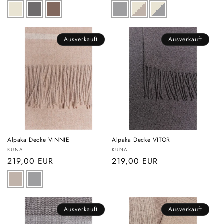
Preis
Preis
Ausverkauft
Ausverkauft
Alpaka Decke VINNIE
Alpaka Decke VITOR
Anbieter:
Anbieter:
KUNA
KUNA
Normaler
219,00 EUR
Normaler
219,00 EUR
Preis
Preis
Ausverkauft
Ausverkauft