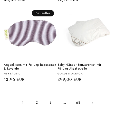
Preis
Preis
Bestseller
Augenkissen mit Füllung Rapssamen
Baby-/Kinder-Bettwarenset mit
& Lavendel
Füllung Alpakawolle
Anbieter:
Anbieter:
HERBALIND
GOLDEN ALPACA
Normaler
13,95 EUR
Normaler
399,00 EUR
Preis
Preis
1
…
2
3
68