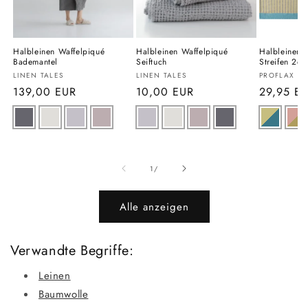
Halbleinen Waffelpiqué
Halbleinen Waffelpiqué
Halbleinen 
Bademantel
Seiftuch
Streifen 2er
Anbieter:
Anbieter:
Anbieter:
LINEN TALES
LINEN TALES
PROFLAX
Normaler
139,00 EUR
Normaler
10,00 EUR
Normaler
29,95 E
Preis
Preis
Preis
Ab
1
/
Alle anzeigen
Verwandte Begriffe:
Leinen
Baumwolle