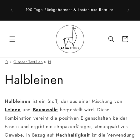
Direkt
Schnell
zum
100 Tage Rückgaberecht & kostenlose Retoure
hast ein
Inhalt
Warenkorb
⌂
Glossar Textilien
H
Halbleinen
Halbleinen
ist ein Stoff, der aus einer Mischung von
Leinen
und
Baumwolle
hergestellt wird. Diese
Kombination vereint die positiven Eigenschaften beider
Fasern und ergibt ein strapazierfähiges, atmungsaktives
Gewebe. In Bezug auf
Nachhaltigkeit
ist die Verwendung