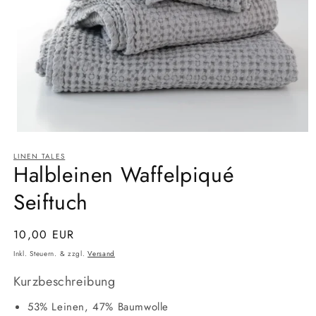
Medien
1
LINEN TALES
in
Halbleinen Waffelpiqué
Modal
öffnen
Seiftuch
Normaler
10,00 EUR
Preis
Inkl. Steuern. & zzgl.
Versand
Kurzbeschreibung
53% Leinen, 47% Baumwolle