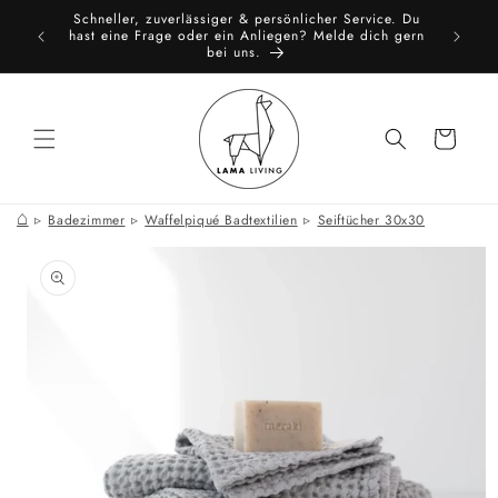
Direkt
Schneller, zuverlässiger & persönlicher Service. Du
zum
toure
All
hast eine Frage oder ein Anliegen? Melde dich gern
Inhalt
bei uns.
Warenkorb
⌂
Badezimmer
Waffelpiqué Badtextilien
Seiftücher 30x30
oduktinformationen
ringen