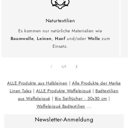
Naturtextilien
Es kommen nur natürliche Materialien wie
Baumwolle
,
Leinen
,
Hanf
und/oder
Wolle
zum
Einsatz.
Ab
1
/
1
ALLE Produkte aus Halbleinen
|
Alle Produkte der Marke
Linen Tales
|
ALLE Produkte Waffelpiqué
|
Badtextilien
aus Waffelpiqué
|
Bio Seiftücher · 30x30 cm
|
Waffelpiqué Badtextilien
...
Newsletter-Anmeldung