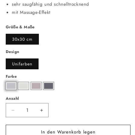
sehr saugfähig und schnelltrocknend
mit Massage-Effekt
Größe & Maße
30x30 cm
Design
Unifarben
Farbe
Anzahl
Anzahl
Verringere
Erhöhe
die
die
Menge
Menge
In den Warenkorb legen
für
für