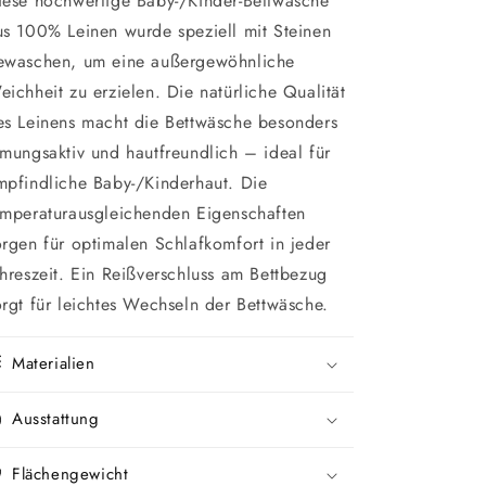
iese hochwertige Baby-/Kinder-Bettwäsche
us 100% Leinen wurde speziell mit Steinen
ewaschen, um eine außergewöhnliche
eichheit zu erzielen. Die natürliche Qualität
es Leinens macht die Bettwäsche besonders
tmungsaktiv und hautfreundlich – ideal für
mpfindliche Baby-/Kinderhaut. Die
emperaturausgleichenden Eigenschaften
orgen für optimalen Schlafkomfort in jeder
ahreszeit. Ein Reißverschluss am Bettbezug
orgt für leichtes Wechseln der Bettwäsche.
Materialien
Ausstattung
Flächengewicht