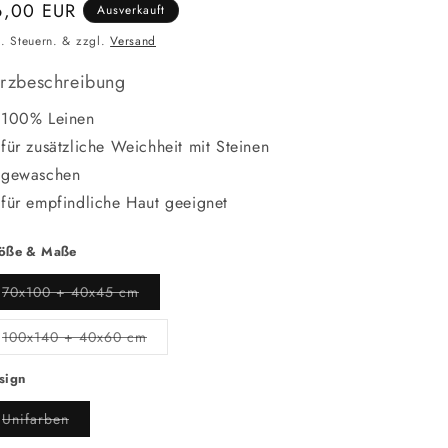
ormaler
6,00 EUR
Ausverkauft
eis
l. Steuern. & zzgl.
Versand
rzbeschreibung
100% Leinen
für zusätzliche Weichheit mit Steinen
gewaschen
für empfindliche Haut geeignet
öße & Maße
Variante
70x100 + 40x45 cm
ausverkauft
oder
nicht
Variante
100x140 + 40x60 cm
verfügbar
ausverkauft
oder
nicht
sign
verfügbar
Variante
Unifarben
ausverkauft
oder