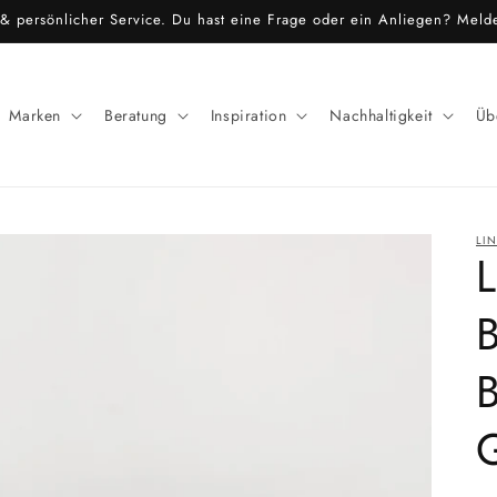
r & persönlicher Service. Du hast eine Frage oder ein Anliegen? Meld
Marken
Beratung
Inspiration
Nachhaltigkeit
Üb
LI
B
G