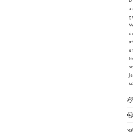
D
a
g
W
d
a
e
t
s
J
s