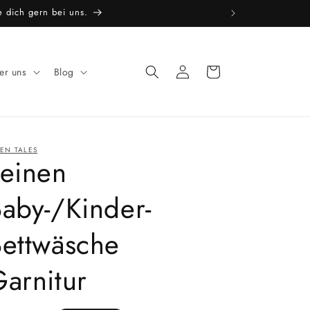
e dich gern bei uns.
Einloggen
Warenkorb
er uns
Blog
NEN TALES
Leinen
aby-/Kinder-
Bettwäsche
arnitur