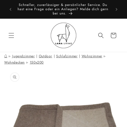
Direkt
Schneller, zuverlässiger & persönlicher Service. Du
zum
toure
All
hast eine Frage oder ein Anliegen? Melde dich gern
Inhalt
bei uns.
Warenkorb
⌂
Jugendzimmer
|
Outdoor
|
Schlafzimmer
|
Wohnzimmer
Wohndecken
150x200
oduktinformationen
ringen