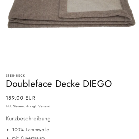
Medien
1
STEINBECK
in
Doubleface Decke DIEGO
Modal
öffnen
Normaler
189,00 EUR
Preis
Inkl. Steuern. & zzgl.
Versand
Kurzbeschreibung
100% Lammwolle
mit Kuvertsaum