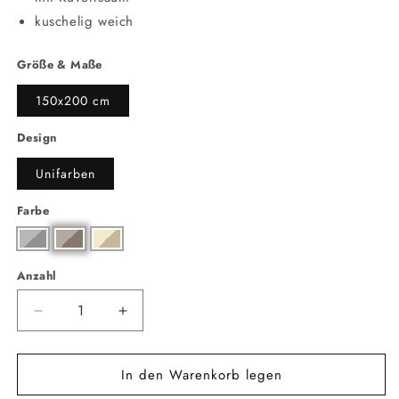
kuschelig weich
Größe & Maße
150x200 cm
Design
Unifarben
Farbe
Anzahl
Anzahl
Verringere
Erhöhe
die
die
Menge
Menge
In den Warenkorb legen
für
für
Doubleface
Doubleface