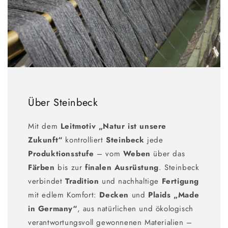
Über Steinbeck
Mit dem
Leitmotiv „Natur ist unsere
Zukunft“
kontrolliert
Steinbeck
jede
Produktionsstufe
– vom
Weben
über das
Färben
bis zur
finalen Ausrüstung
. Steinbeck
verbindet
Tradition
und nachhaltige
Fertigung
mit edlem Komfort:
Decken
und
Plaids
„Made
in Germany“
, aus natürlichen und ökologisch
verantwortungsvoll gewonnenen Materialien –