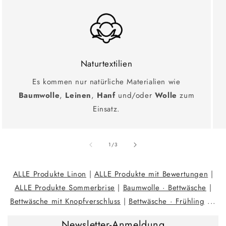
Naturtextilien
Es kommen nur natürliche Materialien wie
Baumwolle
,
Leinen
,
Hanf
und/oder
Wolle
zum
Einsatz.
Ab
1
/
3
ALLE Produkte Linon
|
ALLE Produkte mit Bewertungen
|
ALLE Produkte Sommerbrise
|
Baumwolle · Bettwäsche
|
Bettwäsche mit Knopfverschluss
|
Bettwäsche · Frühling
...
Newsletter-Anmeldung