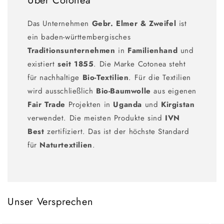
Über Cotonea
Das Unternehmen
Gebr. Elmer & Zweifel
ist
ein baden-württembergisches
Traditionsunternehmen
in
Familienhand
und
existiert
seit 1855
. Die Marke Cotonea steht
für nachhaltige
Bio-Textilien
. Für die Textilien
wird ausschließlich
Bio-Baumwolle
aus eigenen
Fair Trade
Projekten in
Uganda
und
Kirgistan
verwendet. Die meisten Produkte sind
IVN
Best
zertifiziert. Das ist der höchste Standard
für
Naturtextilien
.
Unser Versprechen