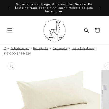
Direkt
Schneller, zuverlässiger & persönlicher Service. Du
zum
toure
All
hast eine Frage oder ein Anliegen? Melde dich gern
Inhalt
bei uns.
Warenkorb
⌂
Schlafzimmer
Bettwäsche
Baumwolle
Linon Edel-Linon
135x200
|
155x220
oduktinformationen
ringen