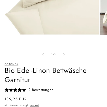
Medien
Medi
1
6
Ab
in
in
1
/
3
Modal
Moda
öffnen
öffne
COTONEA
Bio Edel-Linon Bettwäsche
Garnitur
2 Bewertungen
Normaler
139,95 EUR
Preis
Inkl. Steuern. & zzgl.
Versand