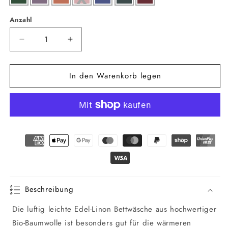
Anzahl
Anzahl
Verringere
Erhöhe
die
die
Menge
Menge
In den Warenkorb legen
für
für
Bio
Bio
Edel-
Edel-
Linon
Linon
Bettwäsche
Bettwäsche
Garnitur
Garnitur
Beschreibung
Die luftig leichte Edel-Linon Bettwäsche aus hochwertiger
Bio-Baumwolle ist besonders gut für die wärmeren