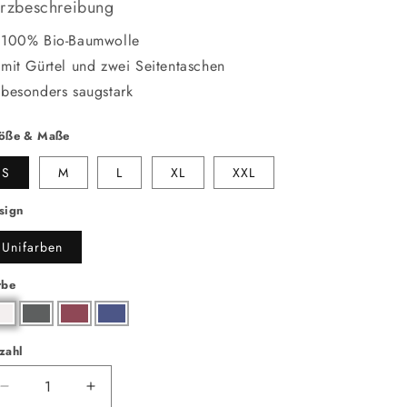
rzbeschreibung
100% Bio-Baumwolle
mit Gürtel und zwei Seitentaschen
besonders saugstark
öße & Maße
S
M
L
XL
XXL
sign
Unifarben
rbe
zahl
zahl
Verringere
Erhöhe