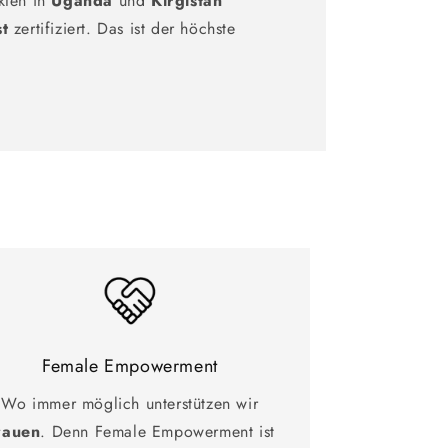
kten in
Uganda
und
Kirgistan
st
zertifiziert. Das ist der höchste
Female Empowerment
Wo immer möglich unterstützen wir
rauen
. Denn Female Empowerment ist