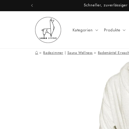
Direkt
Schneller, zuverlässige
zum
Inhalt
Kategorien
Produkte
⌂
Badezimmer
|
Sauna Wellness
Bademäntel Erwac
Zu
Produktinformationen
springen