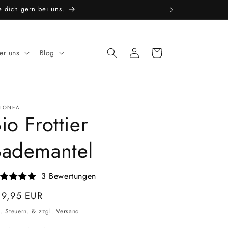
e dich gern bei uns.
Einloggen
Warenkorb
er uns
Blog
TONEA
io Frottier
Bademantel
3 Bewertungen
ormaler
49,95 EUR
eis
l. Steuern. & zzgl.
Versand