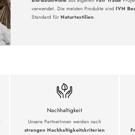
Bio-Baumwolle
aus eigenen
Fair Trade
Proje
verwendet. Die meisten Produkte sind
IVN Be
Standard für
Naturtextilien
.
Nachhaltigkeit
e
Unsere PartnerInnen werden nach
strengen Nachhaltigkeitskriterien
F