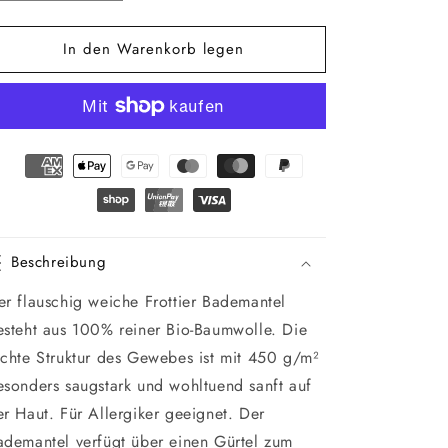
die
die
Menge
Menge
In den Warenkorb legen
für
für
Bio
Bio
Frottier
Frottier
Bademantel
Bademantel
Beschreibung
er flauschig weiche Frottier Bademantel
esteht aus 100% reiner Bio-Baumwolle. Die
ichte Struktur des Gewebes ist mit 450 g/m²
esonders saugstark und wohltuend sanft auf
er Haut. Für Allergiker geeignet. Der
ademantel verfügt über einen Gürtel zum