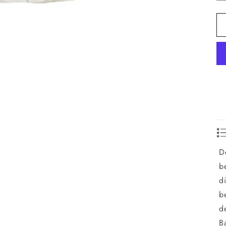
D
b
d
b
d
B