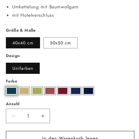
Umkettelung mit Baumwollgarn
mit Hotelverschluss
Größe & Maße
40x40 cm
50x50 cm
Design
Unifarben
Farbe
Anzahl
Anzahl
Verringere
Erhöhe
die
die
Menge
Menge
In den Warenkorb legen
für
für