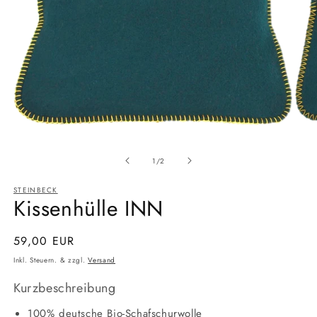
Medien
Medi
1
2
Ab
in
in
1
/
2
Modal
Moda
öffnen
öffne
STEINBECK
Kissenhülle INN
Normaler
59,00 EUR
Preis
Inkl. Steuern. & zzgl.
Versand
Kurzbeschreibung
100% deutsche Bio-Schafschurwolle