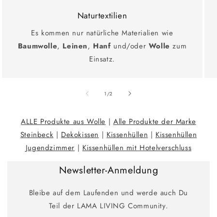
Naturtextilien
Es kommen nur natürliche Materialien wie
Baumwolle
,
Leinen
,
Hanf
und/oder
Wolle
zum
Einsatz.
Ab
1
/
2
ALLE Produkte aus Wolle
|
Alle Produkte der Marke
Steinbeck
|
Dekokissen
|
Kissenhüllen
|
Kissenhüllen
Jugendzimmer
|
Kissenhüllen mit Hotelverschluss
Newsletter-Anmeldung
Bleibe auf dem Laufenden und werde auch Du
Teil der LAMA LIVING Community.