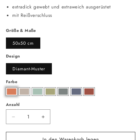
extradick gewebt und extraweich ausgerüstet
mit Reißverschluss
Größe & Maße
50x50 cm
Design
Diamant-Muster
Farbe
Anzahl
Anzahl
Verringere
Erhöhe
die
die
Menge
Menge
In den Warenkorb legen
für
für