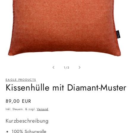
Medien
Medi
1
2
Ab
in
in
1
/
3
Modal
Moda
öffnen
öffne
EAGLE PRODUCTS
Kissenhülle mit Diamant-Muster
Normaler
89,00 EUR
Preis
Inkl. Steuern. & zzgl.
Versand
Kurzbeschreibung
100% Schurwolle