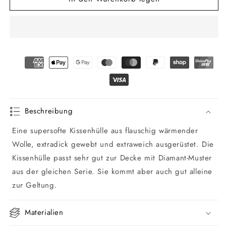
Kissenhülle
Kissenhülle
mit
mit
Diamant-
Diamant-
Muster
Muster
Beschreibung
Eine supersofte Kissenhülle aus flauschig wärmender
Wolle, extradick gewebt und extraweich ausgerüstet. Die
Kissenhülle passt sehr gut zur Decke mit Diamant-Muster
aus der gleichen Serie. Sie kommt aber auch gut alleine
zur Geltung.
Materialien