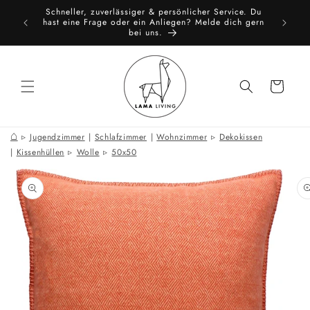
Direkt
Schneller, zuverlässiger & persönlicher Service. Du
zum
toure
All
hast eine Frage oder ein Anliegen? Melde dich gern
Inhalt
bei uns.
Warenkorb
⌂
Jugendzimmer
|
Schlafzimmer
|
Wohnzimmer
Dekokissen
|
Kissenhüllen
Wolle
50x50
oduktinformationen
ringen