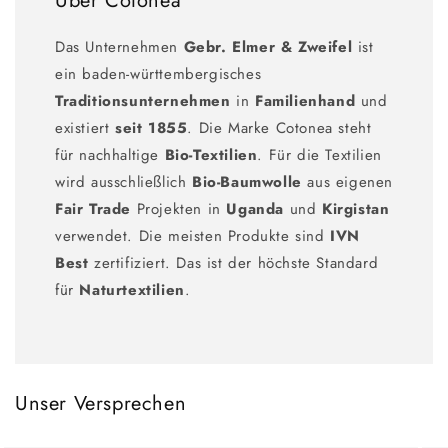
Über Cotonea
Das Unternehmen
Gebr. Elmer & Zweifel
ist
ein baden-württembergisches
Traditionsunternehmen
in
Familienhand
und
existiert
seit 1855
. Die Marke Cotonea steht
für nachhaltige
Bio-Textilien
. Für die Textilien
wird ausschließlich
Bio-Baumwolle
aus eigenen
Fair Trade
Projekten in
Uganda
und
Kirgistan
verwendet. Die meisten Produkte sind
IVN
Best
zertifiziert. Das ist der höchste Standard
für
Naturtextilien
.
Unser Versprechen