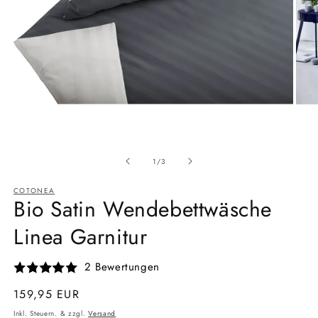
Medien
Medi
1
6
Ab
in
in
1
/
3
Modal
Moda
öffnen
öffne
COTONEA
Bio Satin Wendebettwäsche
Linea Garnitur
2 Bewertungen
Normaler
159,95 EUR
Preis
Inkl. Steuern. & zzgl.
Versand