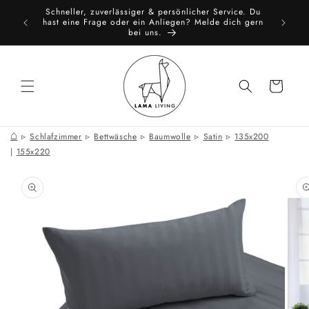
Direkt
Schneller, zuverlässiger & persönlicher Service. Du
zum
toure
All
hast eine Frage oder ein Anliegen? Melde dich gern
Inhalt
bei uns.
Warenkorb
⌂
Schlafzimmer
Bettwäsche
Baumwolle
Satin
135x200
|
155x220
oduktinformationen
ringen