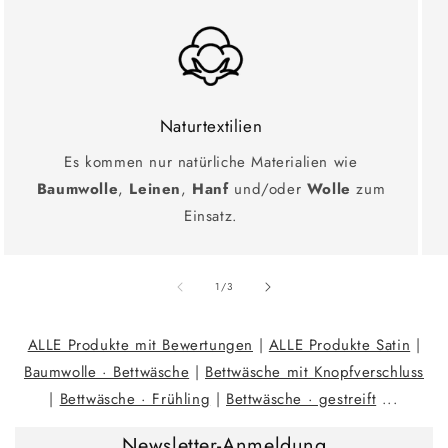
Naturtextilien
Es kommen nur natürliche Materialien wie
Baumwolle
,
Leinen
,
Hanf
und/oder
Wolle
zum
Einsatz.
Ab
1
/
3
ALLE Produkte mit Bewertungen
|
ALLE Produkte Satin
|
Baumwolle · Bettwäsche
|
Bettwäsche mit Knopfverschluss
|
Bettwäsche · Frühling
|
Bettwäsche · gestreift
...
Newsletter-Anmeldung