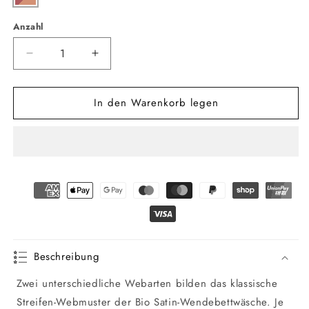
Anzahl
Anzahl
Verringere
Erhöhe
die
die
Menge
Menge
In den Warenkorb legen
für
für
Bio
Bio
Satin
Satin
Wendebettwäsche
Wendebettwäsche
Linea
Linea
Garnitur
Garnitur
Beschreibung
Zwei unterschiedliche Webarten bilden das klassische
Streifen-Webmuster der Bio Satin-Wendebettwäsche. Je