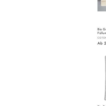
Bio G
Füllu
Anbi
COTO
Norm
Ab 
Prei