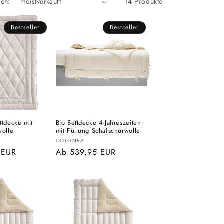
ach:
14 Produkte
Bestseller
Bestseller
tdecke mit
Bio Bettdecke 4-Jahreszeiten
wolle
mit Füllung Schafschurwolle
Anbieter:
COTONEA
 EUR
Normaler
Ab 539,95 EUR
Preis