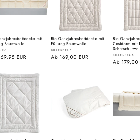
anzjahresbettdecke mit
Bio Ganzjahresbettdecke mit
Bio Ganzjahre
ng Baumwolle
Füllung Baumwolle
Cosidorm mit 
Schafschurwol
eter:
Anbieter:
NEA
BILLERBECK
Anbieter:
BILLERBECK
aler
269,95 EUR
Normaler
Ab 169,00 EUR
Normaler
Ab 179,00
s
Preis
Preis