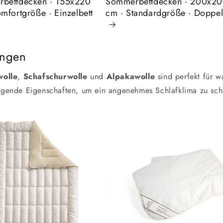
bettdecken · 155x220
Sommerbettdecken · 200x2
mfortgröße · Einzelbett
cm · Standardgröße · Doppel
ungen
olle
,
Schafschurwolle
und
Alpakawolle
sind perfekt für 
ragende Eigenschaften, um ein angenehmes Schlafklima zu sch