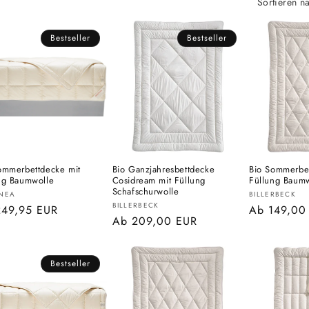
Sortieren n
Bestseller
Bestseller
ommerbettdecke mit
Bio Ganzjahresbettdecke
Bio Sommerbet
ng Baumwolle
Cosidream mit Füllung
Füllung Baum
Schafschurwolle
eter:
Anbieter:
NEA
BILLERBECK
Anbieter:
BILLERBECK
aler
249,95 EUR
Normaler
Ab 149,00
Normaler
Ab 209,00 EUR
s
Preis
Preis
Bestseller