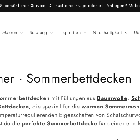
r & persönlicher Service. Du hast eine Frage oder ein Anliegen? Meld
Marken
Beratung
Inspiration
Nachhaltigkeit
Üb
mer · Sommerbettdecken
ommerbettdecken
mit Füllungen aus
Baumwolle
,
Sc
Bettdecken
, die speziell für die
warmen
Sommermon
emperaturregulierenden Eigenschaften von Schafschurwol
st du die
perfekte Sommerbettdecke
für deinen erhol