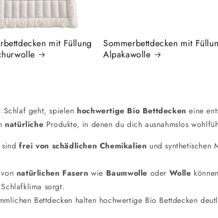
bettdecken mit Füllung
Sommerbettdecken mit Füllu
churwolle
Alpakawolle
Schlaf geht, spielen
hochwertige Bio Bettdecken
eine ent
in
natürliche
Produkte, in denen du dich ausnahmslos wohlfühl
n sind
frei von schädlichen Chemikalien
und synthetischen M
g von
natürlichen Fasern
wie
Baumwolle
oder
Wolle
können
Schlafklima sorgt.
mmlichen Bettdecken halten hochwertige Bio Bettdecken deutl