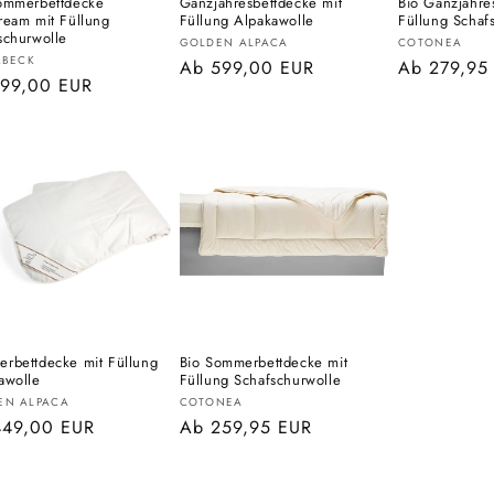
ommerbettdecke
Ganzjahresbettdecke mit
Bio Ganzjahre
ream mit Füllung
Füllung Alpakawolle
Füllung Schaf
schurwolle
Anbieter:
Anbieter:
GOLDEN ALPACA
COTONEA
eter:
RBECK
Normaler
Ab 599,00 EUR
Normaler
Ab 279,95
aler
199,00 EUR
Preis
Preis
s
rbettdecke mit Füllung
Bio Sommerbettdecke mit
awolle
Füllung Schafschurwolle
eter:
Anbieter:
EN ALPACA
COTONEA
aler
449,00 EUR
Normaler
Ab 259,95 EUR
s
Preis