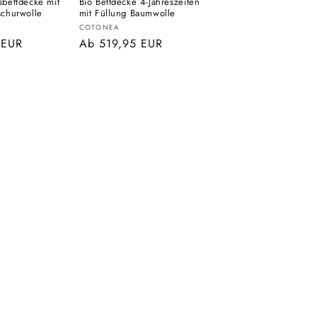
sbettdecke mit
Bio Bettdecke 4-Jahreszeiten
schurwolle
mit Füllung Baumwolle
Anbieter:
COTONEA
 EUR
Normaler
Ab 519,95 EUR
Preis