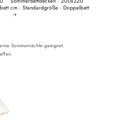
00
Sommerbettdecken · 200x220
bett
cm · Standardgröße · Doppelbett
warme Sommernächte geeignet.
affen.