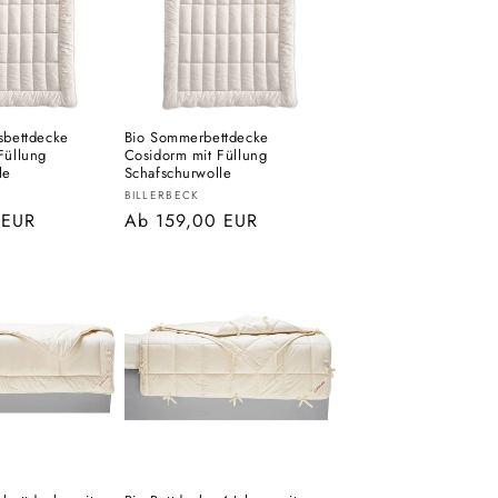
sbettdecke
Bio Sommerbettdecke
Füllung
Cosidorm mit Füllung
le
Schafschurwolle
Anbieter:
BILLERBECK
 EUR
Normaler
Ab 159,00 EUR
Preis