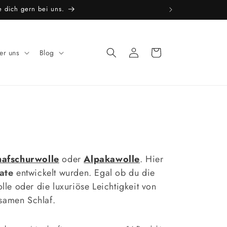
e dich gern bei uns.
Einloggen
Warenkorb
er uns
Blog
hafschurwolle
oder
Alpakawolle
. Hier
ate
entwickelt wurden. Egal ob du die
le oder die luxuriöse Leichtigkeit von
samen Schlaf.