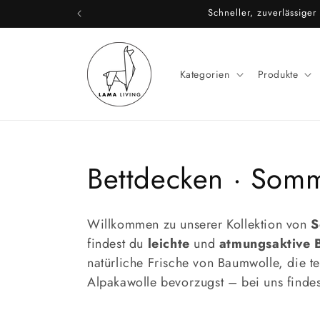
Direkt
Schneller, zuverlässige
zum
Inhalt
Kategorien
Produkte
K
Bettdecken · Som
a
Willkommen zu unserer Kollektion von
S
t
findest du
leichte
und
atmungsaktive
natürliche Frische von Baumwolle, die t
e
Alpakawolle bevorzugst – bei uns finde