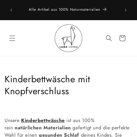
Direkt
vice. Du
zum
Alle Artikel aus 100% Naturmaterialien
Natürlic
ich gern
Inhalt
Warenkorb
K
Kinderbettwäsche mit
a
Knopfverschluss
t
e
Unsere
Kinder
bettwäsche
ist
aus 100%
g
rein
natürlichen Materialien
gefertigt und die perfekte
Wahl für einen
gesunden Schlaf
deines Kindes
. Sie