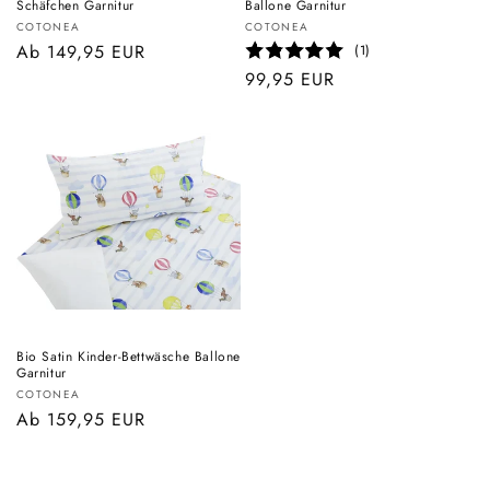
Schäfchen Garnitur
Ballone Garnitur
Anbieter:
Anbieter:
COTONEA
COTONEA
Normaler
Ab 149,95 EUR
(1)
Preis
Normaler
99,95 EUR
Preis
Bio Satin Kinder-Bettwäsche Ballone
Garnitur
Anbieter:
COTONEA
Normaler
Ab 159,95 EUR
Preis