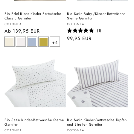
Bio Edel-Biber Kinder-Bettwäsche
Bio Satin Baby-/Kinder-Bettwäsche
Classic Garnitur
Sterne Garnitur
Anbieter:
Anbieter:
COTONEA
COTONEA
Normaler
Ab 139,95 EUR
(1)
Preis
Normaler
99,95 EUR
+4
Preis
Bio Satin Kinder-Bettwäsche Sterne
Bio Satin Kinder-Bettwäsche Tupfen
Garnitur
und Streifen Garnitur
Anbieter:
Anbieter:
COTONEA
COTONEA