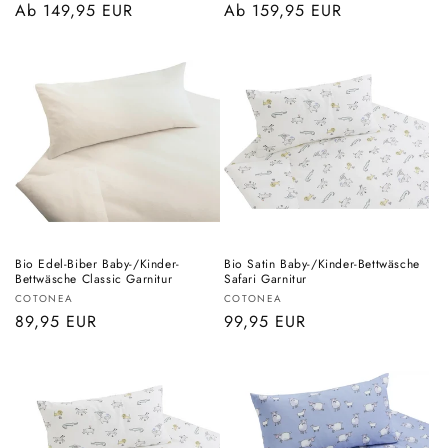
Normaler
Ab 149,95 EUR
Normaler
Ab 159,95 EUR
Preis
Preis
Bio Edel-Biber Baby-/Kinder-
Bio Satin Baby-/Kinder-Bettwäsche
Bettwäsche Classic Garnitur
Safari Garnitur
Anbieter:
Anbieter:
COTONEA
COTONEA
Normaler
89,95 EUR
Normaler
99,95 EUR
Preis
Preis