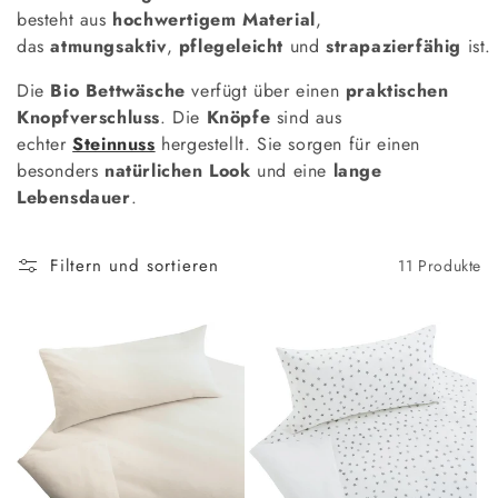
o
besteht aus
hochwertigem Material
,
r
das
atmungsaktiv
,
pflegeleicht
und
strapazierfähig
ist.
i
Die
Bio Bettwäsche
verfügt über einen
praktischen
Knopfverschluss
. Die
Knöpfe
sind aus
e
echter
Steinnuss
hergestellt. Sie sorgen für einen
:
besonders
natürlichen Look
und eine
lange
Lebensdauer
.
Filtern und sortieren
11 Produkte