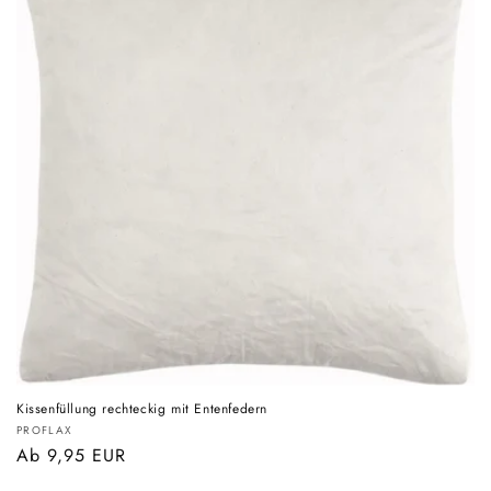
o
r
i
e
:
Kissenfüllung rechteckig mit Entenfedern
Anbieter:
PROFLAX
Normaler
Ab 9,95 EUR
Preis