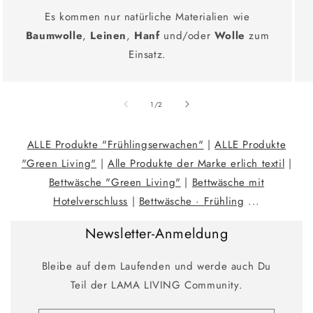
Es kommen nur natürliche Materialien wie
Baumwolle
,
Leinen
,
Hanf
und/oder
Wolle
zum
Einsatz.
Ab
1
/
2
ALLE Produkte "Frühlingserwachen"
|
ALLE Produkte
"Green Living"
|
Alle Produkte der Marke erlich textil
|
Bettwäsche "Green Living"
|
Bettwäsche mit
Hotelverschluss
|
Bettwäsche · Frühling
...
Newsletter-Anmeldung
Bleibe auf dem Laufenden und werde auch Du
Teil der LAMA LIVING Community.