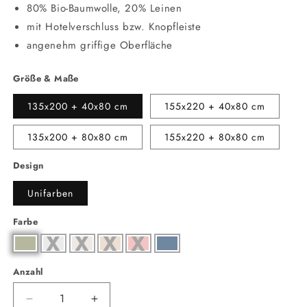
80% Bio-Baumwolle, 20% Leinen
mit Hotelverschluss bzw. Knopfleiste
angenehm griffige Oberfläche
Größe & Maße
135x200 + 40x80 cm
155x220 + 40x80 cm
135x200 + 80x80 cm
155x220 + 80x80 cm
Design
Unifarben
Farbe
Anzahl
Anzahl
Verringere
Erhöhe