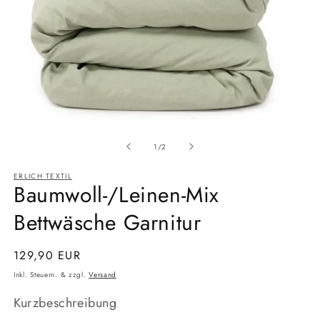
Medien
Medi
1
2
Ab
in
in
1
/
2
Modal
Moda
öffnen
öffne
ERLICH TEXTIL
Baumwoll-/Leinen-Mix
Bettwäsche Garnitur
Normaler
129,90 EUR
Preis
Inkl. Steuern. & zzgl.
Versand
Kurzbeschreibung