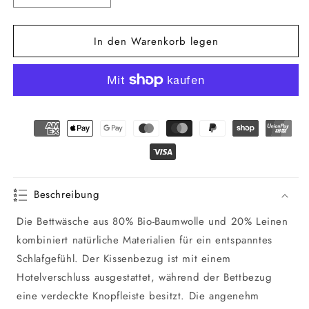
die
die
Menge
Menge
In den Warenkorb legen
für
für
Baumwoll-/Leinen-
Baumwoll-/Leinen-
Mix
Mix
Bettwäsche
Bettwäsche
Garnitur
Garnitur
Beschreibung
Die Bettwäsche aus 80% Bio-Baumwolle und 20% Leinen
kombiniert natürliche Materialien für ein entspanntes
Schlafgefühl. Der Kissenbezug ist mit einem
Hotelverschluss ausgestattet, während der Bettbezug
eine verdeckte Knopfleiste besitzt. Die angenehm