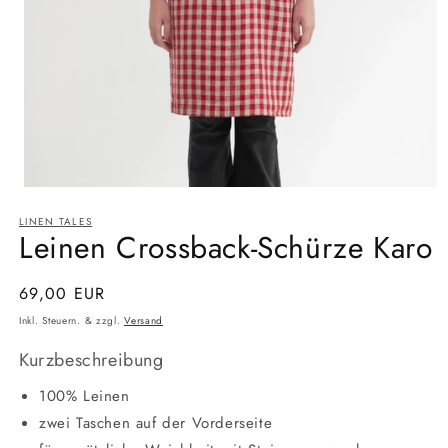
Medien
1
LINEN TALES
in
Leinen Crossback-Schürze Karo
Modal
öffnen
Normaler
69,00 EUR
Preis
Inkl. Steuern. & zzgl.
Versand
Kurzbeschreibung
100% Leinen
zwei Taschen auf der Vorderseite