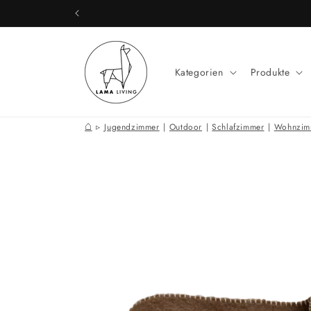
Direkt
zum
Inhalt
Kategorien
Produkte
⌂
Jugendzimmer
|
Outdoor
|
Schlafzimmer
|
Wohnzim
Zu
Produktinformationen
springen