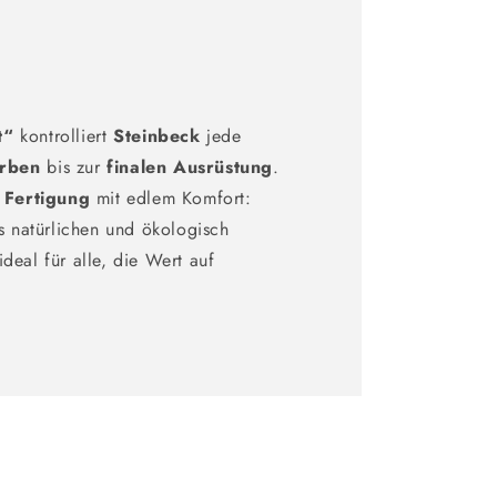
ft“
kontrolliert
Steinbeck
jede
rben
bis zur
finalen Ausrüstung
.
e
Fertigung
mit edlem Komfort:
s natürlichen und ökologisch
eal für alle, die Wert auf