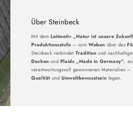
Über Steinbeck
Mit dem
Leitmotiv „Natur ist unsere Zukun
Produktionsstufe
– vom
Weben
über das
Fä
Steinbeck verbindet
Tradition
und nachhaltig
Decken
und
Plaids
„Made in Germany“
, au
verantwortungsvoll gewonnenen Materialien – id
Qualität
und
Umweltbewusstsein
legen.