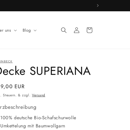
Einloggen
Warenkorb
er uns
Blog
EINBECK
Decke SUPERIANA
ormaler
99,00 EUR
eis
l. Steuern. & zzgl.
Versand
rzbeschreibung
100% deutsche Bio-Schafschurwolle
Umkettelung mit Baumwollgarn