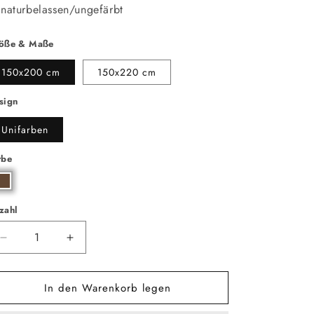
naturbelassen/ungefärbt
öße & Maße
150x200 cm
150x220 cm
sign
Unifarben
rbe
zahl
zahl
Verringere
Erhöhe
die
die
Menge
Menge
In den Warenkorb legen
für
für
Decke
Decke