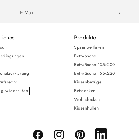
E-Mail
liches
Produkte
ssum
Spannbettlaken
bedingungen
Bettwäsche
Bettwäsche 135x200
chutzerklärung
Bettwäsche 155x220
ufsrecht
Kissenbezüge
ag widerrufen
Bettdecken
Wohndecken
Kissenhüllen
Facebook
Instagram
Pinterest
LinkedIn