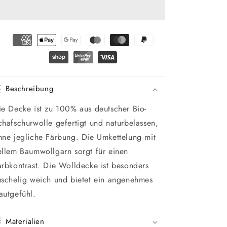
SUPERIANA
SUPERIANA
Beschreibung
ie Decke ist zu 100% aus deutscher Bio-
chafschurwolle gefertigt und naturbelassen,
hne jegliche Färbung. Die Umkettelung mit
ellem Baumwollgarn sorgt für einen
arbkontrast. Die Wolldecke ist besonders
uschelig weich und bietet ein angenehmes
autgefühl.
Materialien