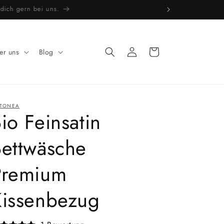
e dich gern bei uns.
Einloggen
Warenkorb
er uns
Blog
TONEA
io Feinsatin
Bettwäsche
Premium
Kissenbezug