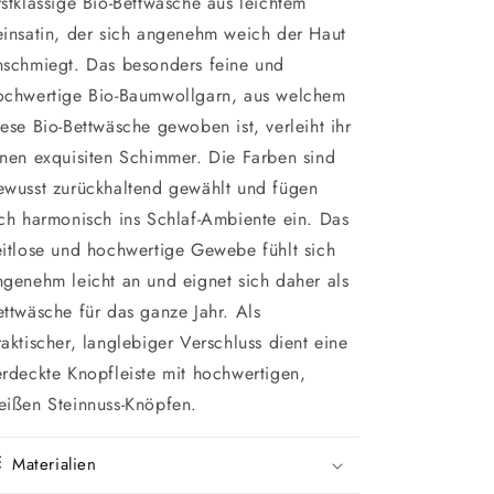
rstklassige Bio-Bettwäsche aus leichtem
einsatin, der sich angenehm weich der Haut
nschmiegt. Das besonders feine und
ochwertige Bio-Baumwollgarn, aus welchem
iese Bio-Bettwäsche gewoben ist, verleiht ihr
inen exquisiten Schimmer. Die Farben sind
ewusst zurückhaltend gewählt und fügen
ich harmonisch ins Schlaf-Ambiente ein. Das
eitlose und hochwertige Gewebe fühlt sich
ngenehm leicht an und eignet sich daher als
ettwäsche für das ganze Jahr. Als
raktischer, langlebiger Verschluss dient eine
erdeckte Knopfleiste mit hochwertigen,
eißen Steinnuss-Knöpfen.
Materialien