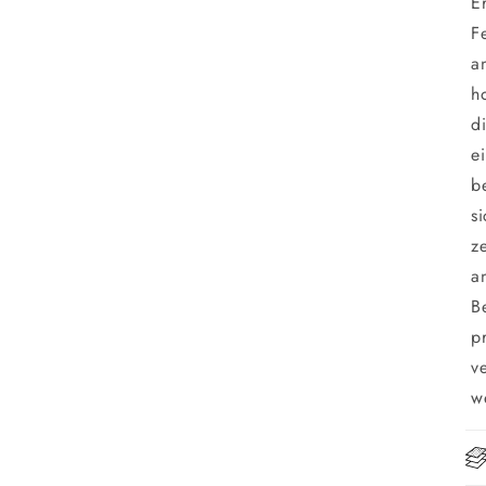
E
F
a
h
d
e
b
s
z
a
B
p
v
w