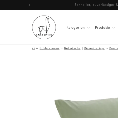
Direkt
Schneller, zuverlässige
zum
Inhalt
Kategorien
Produkte
⌂
Schlafzimmer
Bettwäsche
|
Kissenbezüge
Baum
Zu
Produktinformationen
springen