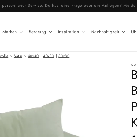
r & persönlicher Service. Du hast eine Frage oder ein Anliegen? Meld
Marken
Beratung
Inspiration
Nachhaltigkeit
Üb
wolle
Satin
40x40
|
40x80
|
80x80
CO
B