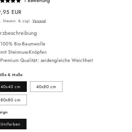
1 Bewertung
ormaler
9,95 EUR
eis
l. Steuern. & zzgl.
Versand
rzbeschreibung
100% Bio-Baumwolle
mit Steinnuss-Knöpfen
Premium Qualität: seidengleiche Weichheit
öße & Maße
40x40 cm
40x80 cm
80x80 cm
sign
Unifarben