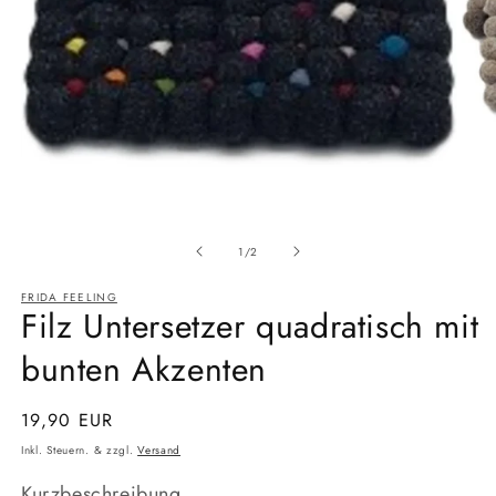
Medien
Medi
1
3
Ab
in
in
1
/
2
Modal
Moda
öffnen
öffne
FRIDA FEELING
Filz Untersetzer quadratisch mit
bunten Akzenten
Normaler
19,90 EUR
Preis
Inkl. Steuern. & zzgl.
Versand
Kurzbeschreibung