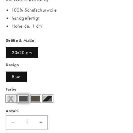
100% Schafschurwolle
handgefertigt
Höhe ca. 1 cm
Größe & Maße
20x20 cm
Design
Bunt
Farbe
Anzahl
Anzahl
Verringere
Erhöhe
die
die