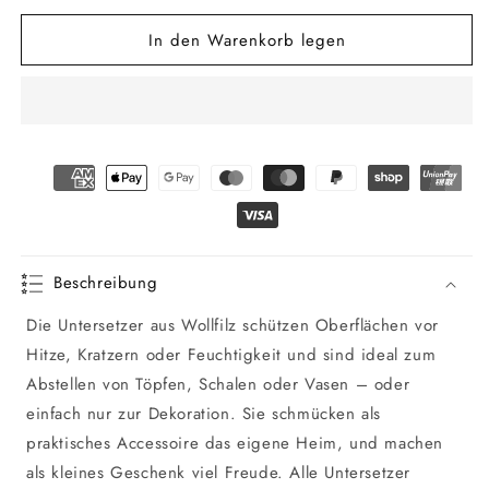
Menge
Menge
In den Warenkorb legen
für
für
Filz
Filz
Untersetzer
Untersetzer
quadratisch
quadratisch
mit
mit
bunten
bunten
Akzenten
Akzenten
Beschreibung
Die Untersetzer aus Wollfilz schützen Oberflächen vor
Hitze, Kratzern oder Feuchtigkeit und sind ideal zum
Abstellen von Töpfen, Schalen oder Vasen – oder
einfach nur zur Dekoration. Sie schmücken als
praktisches Accessoire das eigene Heim, und machen
als kleines Geschenk viel Freude. Alle Untersetzer