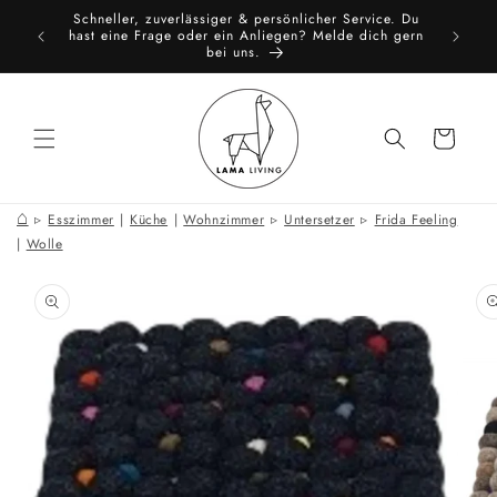
Direkt
Schneller, zuverlässiger & persönlicher Service. Du
zum
toure
All
hast eine Frage oder ein Anliegen? Melde dich gern
Inhalt
bei uns.
Warenkorb
⌂
Esszimmer
|
Küche
|
Wohnzimmer
Untersetzer
Frida Feeling
|
Wolle
oduktinformationen
ringen