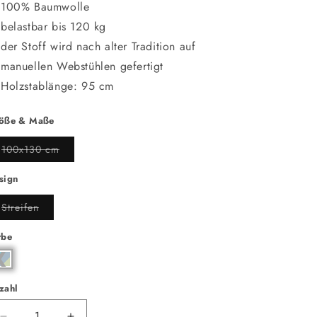
100% Baumwolle
belastbar bis 120 kg
der Stoff wird nach alter Tradition auf
manuellen Webstühlen gefertigt
Holzstablänge: 95 cm
öße & Maße
Variante
100x130 cm
ausverkauft
oder
nicht
sign
verfügbar
Variante
Streifen
ausverkauft
oder
nicht
rbe
verfügbar
zahl
zahl