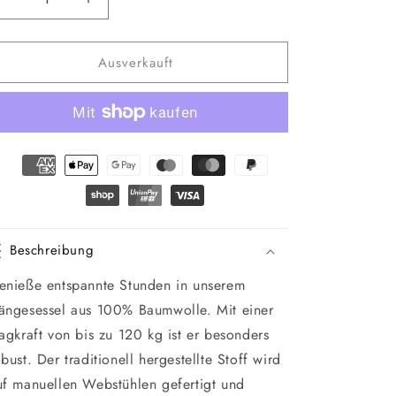
Verringere
Erhöhe
die
die
Menge
Menge
Ausverkauft
für
für
Hängesessel
Hängesessel
DOMINICA
DOMINICA
Beschreibung
enieße entspannte Stunden in unserem
ängesessel aus 100% Baumwolle. Mit einer
ragkraft von bis zu 120 kg ist er besonders
bust. Der traditionell hergestellte Stoff wird
uf manuellen Webstühlen gefertigt und