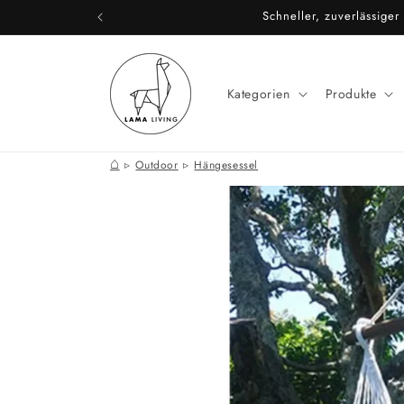
Direkt
Schneller, zuverlässige
zum
Inhalt
Kategorien
Produkte
⌂
Outdoor
Hängesessel
Zu
Produktinformationen
springen