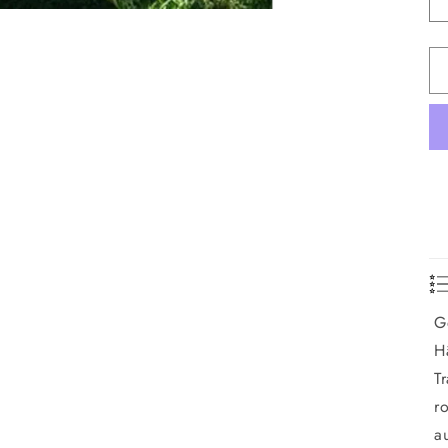
G
H
T
ro
a