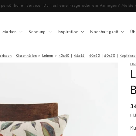
r & persönlicher Service. Du hast eine Frage oder ein Anliegen? Meld
Marken
Beratung
Inspiration
Nachhaltigkeit
Üb
okissen
|
Kissenhüllen
Leinen
40x40
|
45x45
|
40x60
|
50x50
|
Kopfkisse
LI
L
B
N
3
Pr
Ink
Ku