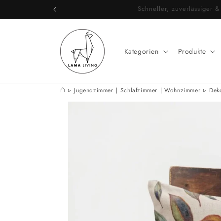
Direkt
Schneller, zuverlässige
zum
Inhalt
Kategorien
Produkte
⌂
Jugendzimmer
|
Schlafzimmer
|
Wohnzimmer
Dek
Zu
Produktinformationen
springen