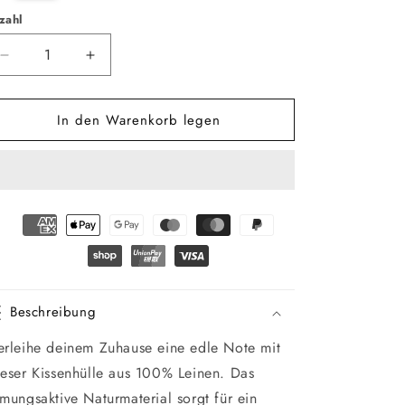
zahl
zahl
Verringere
Erhöhe
die
die
Menge
Menge
In den Warenkorb legen
für
für
Leinen
Leinen
Kissenhülle
Kissenhülle
Blätter
Blätter
Beschreibung
erleihe deinem Zuhause eine edle Note mit
ieser Kissenhülle aus 100% Leinen. Das
tmungsaktive Naturmaterial sorgt für ein