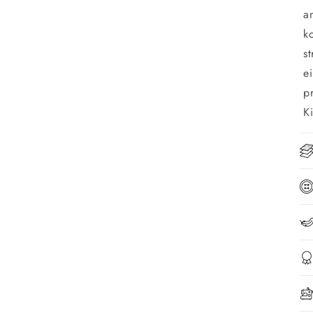
a
k
s
e
p
K