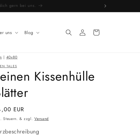
e dich gern bei uns.
Einloggen
Warenkorb
er uns
Blog
n
|
40x80
NEN TALES
einen Kissenhülle
lätter
ormaler
4,00 EUR
eis
l. Steuern. & zzgl.
Versand
rzbeschreibung