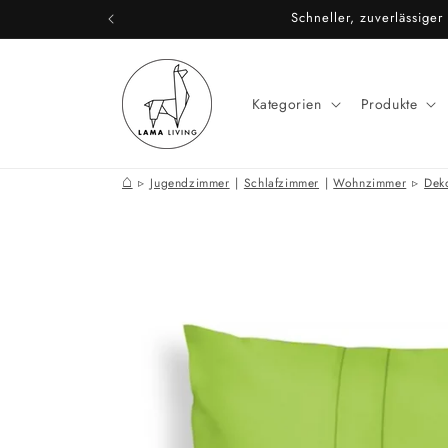
Direkt
zum
Inhalt
Kategorien
Produkte
⌂
Jugendzimmer
|
Schlafzimmer
|
Wohnzimmer
Dek
Zu
Produktinformationen
springen