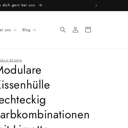
Einloggen
Warenkorb
er uns
Blog
NDLA DESIGN
Modulare
issenhülle
echteckig
Farbkombinationen