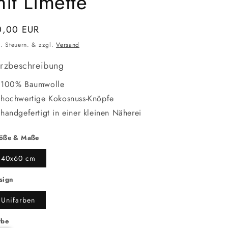
it Limette
ormaler
0,00 EUR
eis
l. Steuern. & zzgl.
Versand
rzbeschreibung
100% Baumwolle
hochwertige Kokosnuss-Knöpfe
handgefertigt in einer kleinen Näherei
öße & Maße
40x60 cm
sign
Unifarben
rbe