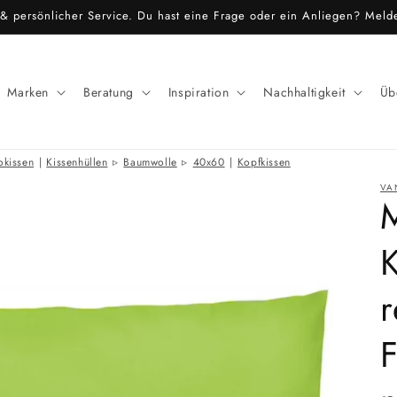
Alle Artikel aus 100% Naturmaterialien
Marken
Beratung
Inspiration
Nachhaltigkeit
Üb
okissen
|
Kissenhüllen
Baumwolle
40x60
|
Kopfkissen
VA
K
r