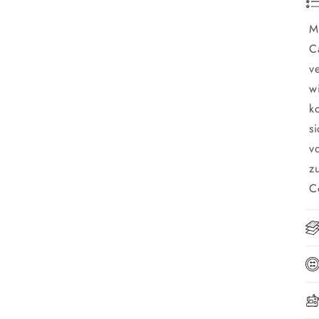
M
C
v
w
k
s
v
z
C