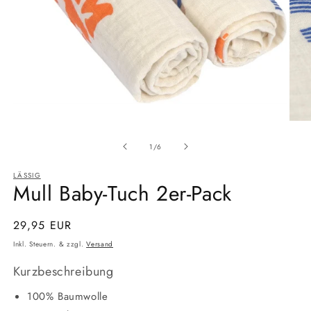
Medien
Medi
1
2
Ab
in
in
1
/
6
Modal
Moda
öffnen
öffne
LÄSSIG
Mull Baby-Tuch 2er-Pack
Normaler
29,95 EUR
Preis
Inkl. Steuern. & zzgl.
Versand
Kurzbeschreibung
100% Baumwolle