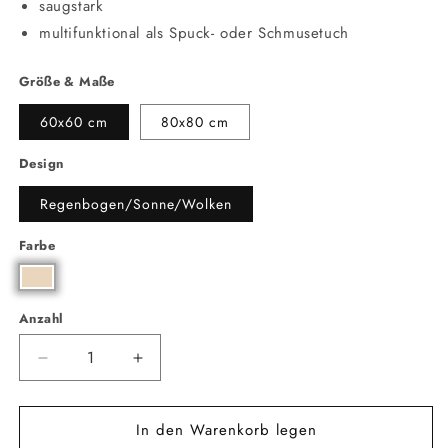
saugstark
multifunktional als Spuck- oder Schmusetuch
Größe & Maße
60x60 cm
80x80 cm
Design
Regenbogen/Sonne/Wolken
Farbe
Anzahl
Anzahl
Verringere
Erhöhe
die
die
Menge
Menge
In den Warenkorb legen
für
für