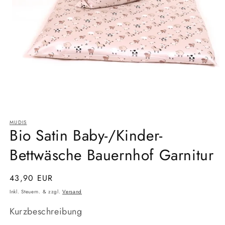
Medien
1
MUDIS
in
Bio Satin Baby-/Kinder-
Modal
öffnen
Bettwäsche Bauernhof Garnitur
Normaler
43,90 EUR
Preis
Inkl. Steuern. & zzgl.
Versand
Kurzbeschreibung