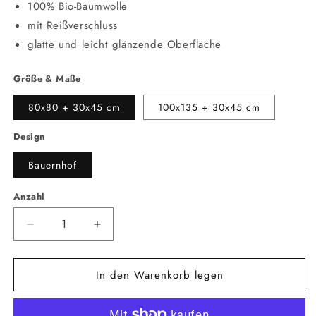
100% Bio-Baumwolle
mit Reißverschluss
glatte und leicht glänzende Oberfläche
Größe & Maße
80x80 + 30x45 cm
100x135 + 30x45 cm
Design
Bauernhof
Anzahl
Anzahl
Verringere
Erhöhe
die
die
Menge
Menge
In den Warenkorb legen
für
für
Bio
Bio
Satin
Satin