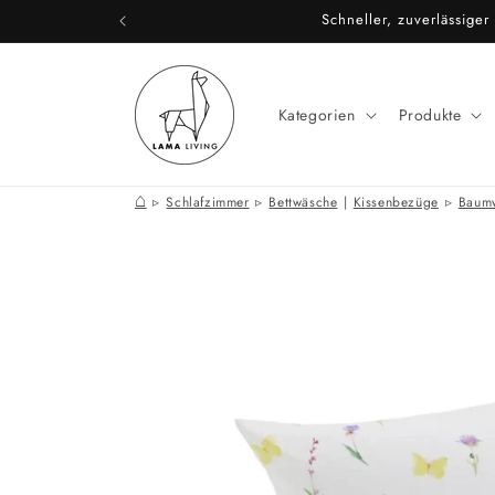
Direkt
Schneller, zuverlässige
zum
Inhalt
Kategorien
Produkte
⌂
Schlafzimmer
Bettwäsche
|
Kissenbezüge
Baum
Zu
Produktinformationen
springen