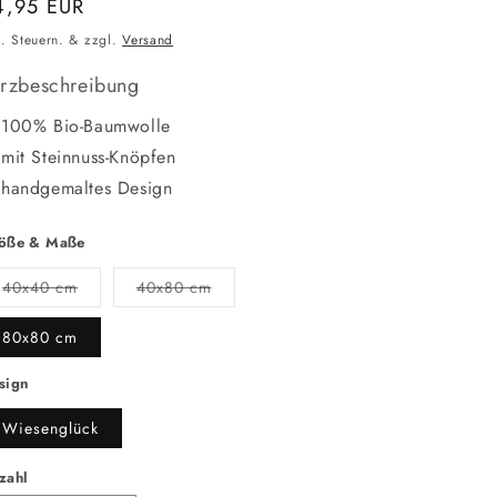
ormaler
4,95 EUR
eis
l. Steuern. & zzgl.
Versand
rzbeschreibung
100% Bio-Baumwolle
mit Steinnuss-Knöpfen
handgemaltes Design
öße & Maße
Variante
Variante
40x40 cm
40x80 cm
ausverkauft
ausverkauft
oder
oder
nicht
nicht
80x80 cm
verfügbar
verfügbar
sign
Wiesenglück
zahl
zahl