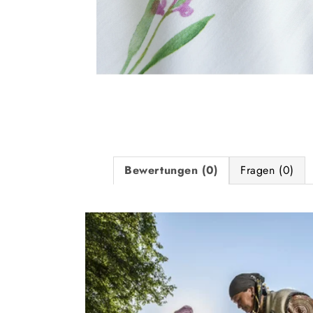
Medien
6
in
Modal
öffnen
Bewertungen (0)
Fragen (0)