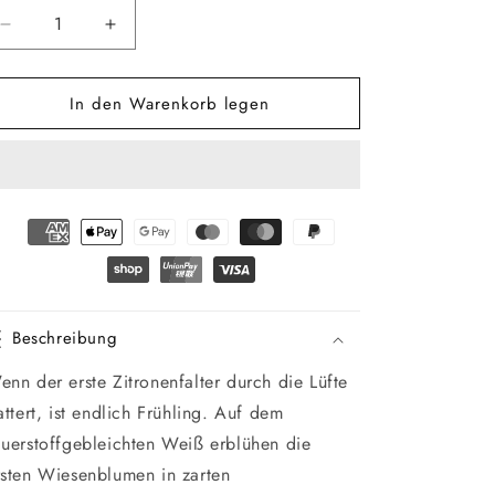
Verringere
Erhöhe
die
die
Menge
Menge
In den Warenkorb legen
für
für
Bio
Bio
Satin
Satin
Bettwäsche
Bettwäsche
Wiesenglück
Wiesenglück
Kissenbezug
Kissenbezug
Beschreibung
enn der erste Zitronenfalter durch die Lüfte
attert, ist endlich Frühling. Auf dem
auerstoffgebleichten Weiß erblühen die
rsten Wiesenblumen in zarten