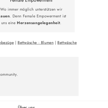
Female Empowerment
Wo immer möglich unterstützen wir
rauen
. Denn Female Empowerment ist
uns eine
Herzensangelegenheit
.
enbezüge
|
Bettwäsche · Blumen
|
Bettwäsche
Community.
Über uns