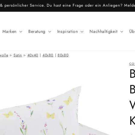
r & persönlicher Service. Du hast eine Frage oder ein Anliegen? Meld
Marken
Beratung
Inspiration
Nachhaltigkeit
Üb
wolle
Satin
40x40
|
40x80
|
80x80
CO
B