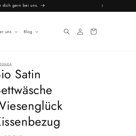
e dich gern bei uns.
Einloggen
Warenkorb
er uns
Blog
TONEA
io Satin
Bettwäsche
Wiesenglück
Kissenbezug