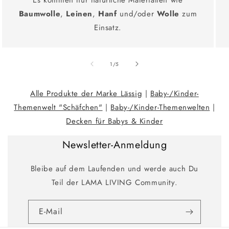
Es kommen nur natürliche Materialien wie
Baumwolle
,
Leinen
,
Hanf
und/oder
Wolle
zum
Einsatz.
Ab
1
/
5
Alle Produkte der Marke Lässig
|
Baby-/Kinder-
Themenwelt "Schäfchen"
|
Baby-/Kinder-Themenwelten
|
Decken für Babys & Kinder
Newsletter-Anmeldung
Bleibe auf dem Laufenden und werde auch Du
Teil der LAMA LIVING Community.
E-Mail