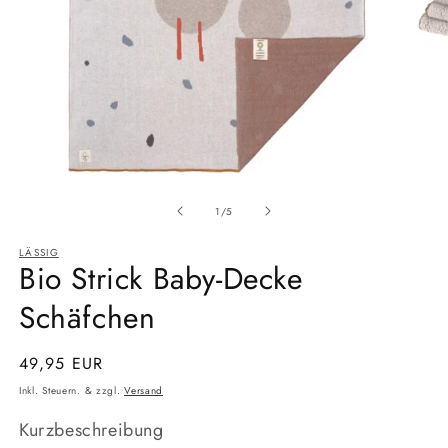
Medien
Medi
1
2
Ab
in
in
1
/
5
Modal
Moda
öffnen
öffne
LÄSSIG
Bio Strick Baby-Decke
Schäfchen
Normaler
49,95 EUR
Preis
Inkl. Steuern. & zzgl.
Versand
Kurzbeschreibung