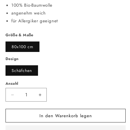
100% Bio-Baumwolle
angenehm weich
für Allergiker geeignet
Größe & Maße
80x100 cm
Design
Schäfchen
Anzahl
Anzahl
Verringere
Erhöhe
die
die
Menge
Menge
In den Warenkorb legen
für
für
Bio
Bio
Strick
Strick