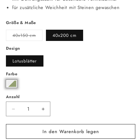
für zusätzliche Weichheit mit Steinen gewaschen
Größe & Maße
Variante
40x150 cm
40x200 cm
ausverkauft
oder
nicht
Design
verfügbar
Lotusblätter
Farbe
Anzahl
Anzahl
Verringere
Erhöhe
die
die
Menge
Menge
In den Warenkorb legen
für
für
Leinen
Leinen