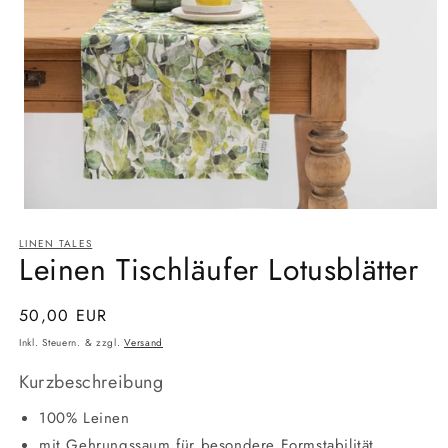
Medien
1
LINEN TALES
in
Leinen Tischläufer Lotusblätter
Modal
öffnen
Normaler
50,00 EUR
Preis
Inkl. Steuern. & zzgl.
Versand
Kurzbeschreibung
100% Leinen
mit Gehrungssaum für besondere Formstabilität