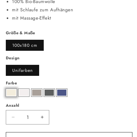
100% Bio-Baumwolle
mit Schlaufe zum Aufhängen
mit Massage-Effekt
Größe & Maße
100x180 cm
Design
Unifarben
Farbe
Anzahl
Anzahl
Verringere
Erhöhe
die
die
Menge
Menge