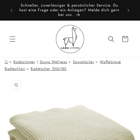
Direkt
Schneller, zuverlässiger & persönlicher Service. Du
zum
toure
All
hast eine Frage oder ein Anliegen? Melde dich gern
Inhalt
bei uns.
Warenkorb
⌂
Badezimmer
|
Sauna Wellness
Saunatücher
Waffelpiqué
Badtextilien
Badetücher 100x180
oduktinformationen
ringen