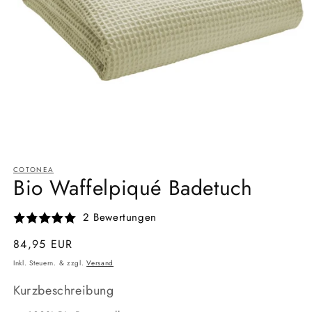
Medien
1
COTONEA
in
Bio Waffelpiqué Badetuch
Modal
öffnen
2 Bewertungen
Normaler
84,95 EUR
Preis
Inkl. Steuern. & zzgl.
Versand
Kurzbeschreibung