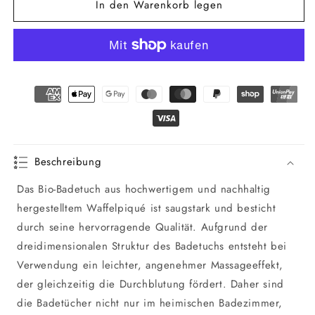
In den Warenkorb legen
für
für
Bio
Bio
Waffelpiqué
Waffelpiqué
Badetuch
Badetuch
Beschreibung
Das Bio-Badetuch aus hochwertigem und nachhaltig
hergestelltem Waffelpiqué ist saugstark und besticht
durch seine hervorragende Qualität. Aufgrund der
dreidimensionalen Struktur des Badetuchs entsteht bei
Verwendung ein leichter, angenehmer Massageeffekt,
der gleichzeitig die Durchblutung fördert. Daher sind
die Badetücher nicht nur im heimischen Badezimmer,