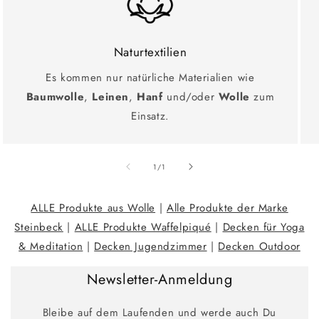
Naturtextilien
Es kommen nur natürliche Materialien wie
Baumwolle
,
Leinen
,
Hanf
und/oder
Wolle
zum
Einsatz.
Ab
1
/
1
ALLE Produkte aus Wolle
|
Alle Produkte der Marke
Steinbeck
|
ALLE Produkte Waffelpiqué
|
Decken für Yoga
& Meditation
|
Decken Jugendzimmer
|
Decken Outdoor
Newsletter-Anmeldung
Bleibe auf dem Laufenden und werde auch Du