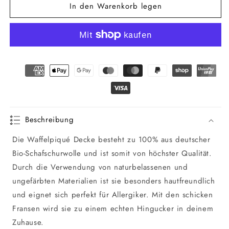
In den Warenkorb legen
für
für
Waffelpiqué
Waffelpiqué
Decke
Decke
WATZMANN
WATZMANN
Beschreibung
Die Waffelpiqué Decke besteht zu 100% aus deutscher
Bio-Schafschurwolle und ist somit von höchster Qualität.
Durch die Verwendung von naturbelassenen und
ungefärbten Materialien ist sie besonders hautfreundlich
und eignet sich perfekt für Allergiker. Mit den schicken
Fransen wird sie zu einem echten Hingucker in deinem
Zuhause.