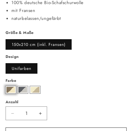
100% deutsche Bio-Schafschurwolle
mit Fransen
naturbelassen/ungefärbt
Größe & Maße
150x210 cm (inkl. Fransen)
Design
Unifarben
Farbe
Anzahl
Anzahl
Verringere
Erhöhe
die
die
Menge
Menge