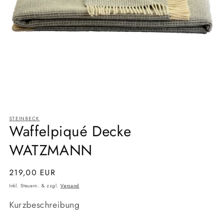
Medien
1
STEINBECK
in
Waffelpiqué Decke
Modal
öffnen
WATZMANN
Normaler
219,00 EUR
Preis
Inkl. Steuern. & zzgl.
Versand
Kurzbeschreibung