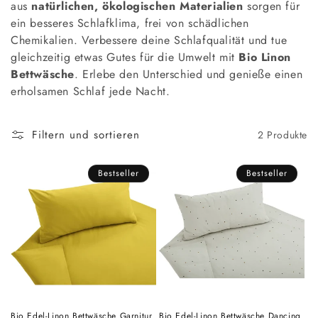
aus
natürlichen, ökologischen Materialien
sorgen für
o
ein besseres Schlafklima, frei von schädlichen
r
Chemikalien. Verbessere deine Schlafqualität und tue
gleichzeitig etwas Gutes für die Umwelt mit
Bio Linon
i
Bettwäsche
. Erlebe den Unterschied und genieße einen
e
erholsamen Schlaf jede Nacht.
:
Filtern und sortieren
2 Produkte
Bestseller
Bestseller
Bio Edel-Linon Bettwäsche Garnitur
Bio Edel-Linon Bettwäsche Dancing