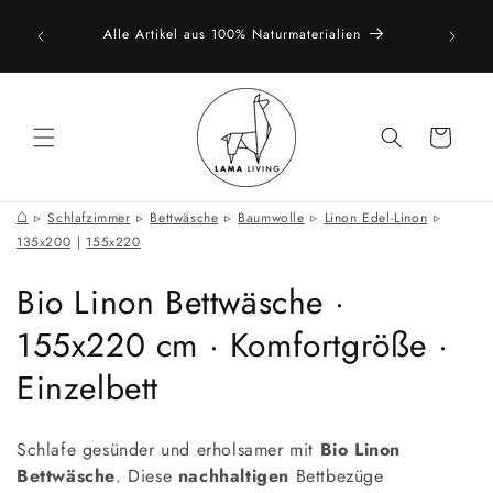
Direkt
zum
Weiche S
Natürlich schön: Leinen für dein Schlafzimmer 🌾
Inhalt
Warenkorb
⌂
Schlafzimmer
Bettwäsche
Baumwolle
Linon Edel-Linon
135x200
|
155x220
K
Bio Linon Bettwäsche ·
a
155x220 cm · Komfortgröße ·
t
Einzelbett
e
Schlafe gesünder und erholsamer mit
Bio Linon
g
Bettwäsche
. Diese
nachhaltigen
Bettbezüge