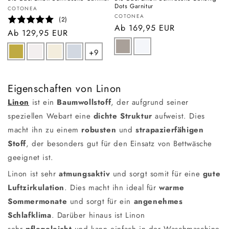
Dots Garnitur
Anbieter:
COTONEA
Anbieter:
COTONEA
(2)
Normaler
Ab 169,95 EUR
Normaler
Ab 129,95 EUR
Preis
Preis
+9
Eigenschaften von Linon
Linon
ist ein
Baumwollstoff
, der aufgrund seiner
speziellen Webart eine
dichte Struktur
aufweist. Dies
macht ihn zu einem
robusten
und
strapazierfähigen
Stoff
, der besonders gut für den Einsatz von Bettwäsche
geeignet ist.
Linon ist sehr
atmungsaktiv
und sorgt somit für eine
gute
Luftzirkulation
. Dies macht ihn ideal für
warme
Sommermonate
und sorgt für ein
angenehmes
Schlafklima
. Darüber hinaus ist Linon
sehr
pflegeleicht
und kann einfach in der Waschmaschine