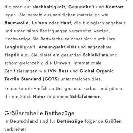
die Wert auf
Nachhaltigkeit
,
Gesundheit
und
Komfort
legen. Sie besteht aus natürlichen Materialien wie
Baumwolle
,
Leinen
oder
Hanf
, die biologisch angebaut
und unter fairen Bedingungen verarbeitet werden.
Hochwertige Bio Bettwäsche zeichnet sich durch ihre
Langlebigkeit
,
Atmungsaktivität
und angenehme
Haptik
aus. Sie bietet ein gesundes
Schlafklima
und
schont gleichzeitig die
Umwelt
. Internationale
Zertifizierungen wie
IVN Best
und
Global Organic
Textile Standard
(
GOTS)
unterstreichen dies.
Entdecke die Vielfalt an Designs und Farben und gönne
dir ein Stück
Natur
in deinem
Schlafzimmer
.
Größentabelle Bettbezüge
In
Deutschland
sind für
Bettbezüge
folgende
Größen
verbreitet: