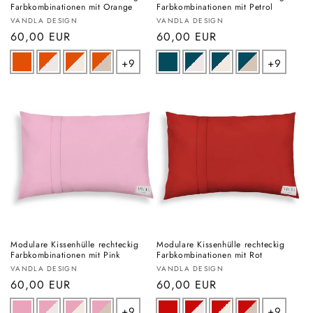
Farbkombinationen mit Orange
Farbkombinationen mit Petrol
Anbieter:
Anbieter:
VANDLA DESIGN
VANDLA DESIGN
Normaler
60,00 EUR
Normaler
60,00 EUR
Preis
Preis
+9
+9
Modulare Kissenhülle rechteckig
Modulare Kissenhülle rechteckig
Farbkombinationen mit Pink
Farbkombinationen mit Rot
Anbieter:
Anbieter:
VANDLA DESIGN
VANDLA DESIGN
Normaler
60,00 EUR
Normaler
60,00 EUR
Preis
Preis
+9
+9