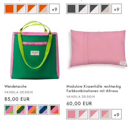
Preis
Preis
+9
+9
Wendetasche
Modulare Kissenhülle rechteckig
Farbkombinationen mit Altrosa
Anbieter:
VANDLA DESIGN
Anbieter:
VANDLA DESIGN
Normaler
85,00 EUR
Normaler
60,00 EUR
Preis
Preis
+9