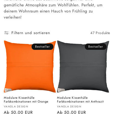
gemütliche Atmosphäre zum Wohlfühlen. Perfekt, um
r
deinem Wohnraum einen Hauch von Frühling zu
i
verleihen!
e
Filtern und sortieren
47 Produkte
:
Bestseller
Bestseller
Modulare Kissenhülle
Modulare Kissenhülle
Farbkombinationen mit Orange
Farbkombinationen mit Anthrazit
Anbieter:
Anbieter:
VANDLA DESIGN
VANDLA DESIGN
Normaler
Ab 50,00 EUR
Normaler
Ab 50,00 EUR