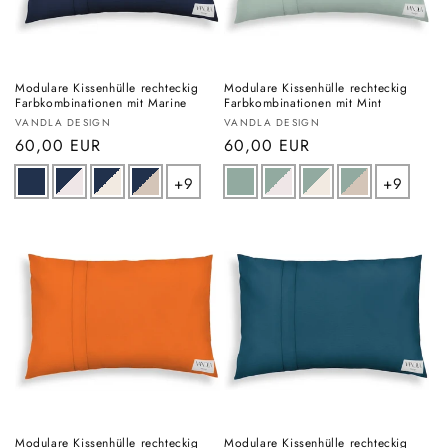
Modulare Kissenhülle rechteckig
Modulare Kissenhülle rechteckig
Farbkombinationen mit Marine
Farbkombinationen mit Mint
Anbieter:
Anbieter:
VANDLA DESIGN
VANDLA DESIGN
Normaler
60,00 EUR
Normaler
60,00 EUR
Preis
Preis
+9
+9
Modulare Kissenhülle rechteckig
Modulare Kissenhülle rechteckig