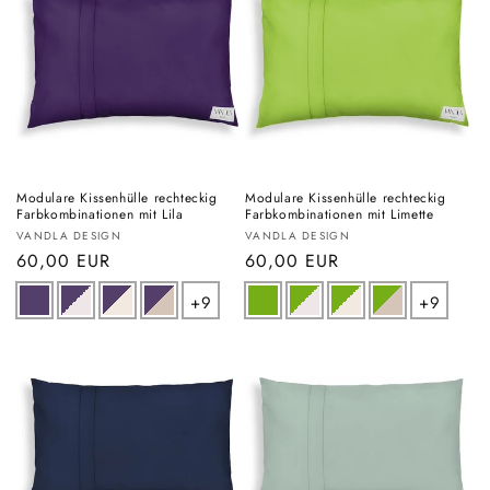
Modulare Kissenhülle rechteckig
Modulare Kissenhülle rechteckig
Farbkombinationen mit Lila
Farbkombinationen mit Limette
Anbieter:
Anbieter:
VANDLA DESIGN
VANDLA DESIGN
Normaler
60,00 EUR
Normaler
60,00 EUR
Preis
Preis
+9
+9