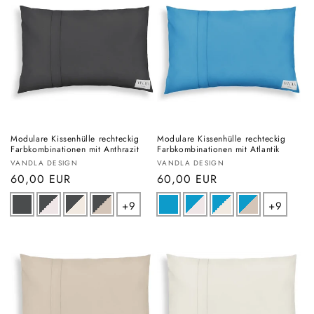
Modulare Kissenhülle rechteckig
Modulare Kissenhülle rechteckig
Farbkombinationen mit Anthrazit
Farbkombinationen mit Atlantik
Anbieter:
Anbieter:
VANDLA DESIGN
VANDLA DESIGN
Normaler
60,00 EUR
Normaler
60,00 EUR
Preis
Preis
+9
+9