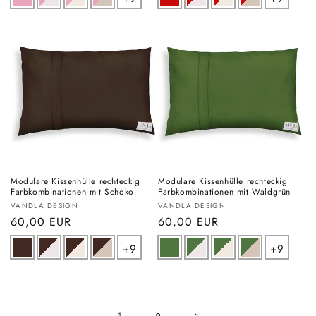
Modulare Kissenhülle rechteckig
Modulare Kissenhülle rechteckig
Farbkombinationen mit Schoko
Farbkombinationen mit Waldgrün
Anbieter:
Anbieter:
VANDLA DESIGN
VANDLA DESIGN
Normaler
60,00 EUR
Normaler
60,00 EUR
Preis
Preis
+9
+9