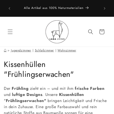
Direkt
vice. Du
zum
Alle Artikel aus 100% Naturmaterialien
Natürlic
ich gern
Inhalt
Warenkorb
⌂
Jugendzimmer
|
Schlafzimmer
|
Wohnzimmer
K
Kissenhüllen
a
"Frühlingserwachen"
t
Der
Frühling
zieht ein – und mit ihm
frische Farben
e
und
luftige Designs
. Unsere
Kissenhüllen
"
Frühlingserwachen"
bringen Leichtigkeit und Frische
g
in dein Zuhause. Eine große Farbauswahl und rein
o
natürliche Stoffe aus Baumwolle sorgen für eine