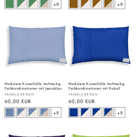
+9
+9
Modulare Kissenhülle rechteckig
Modulare Kissenhülle rechteckig
Farbkombinationen mit Jeansblau
Farbkombinationen mit Kobalt
Anbieter:
Anbieter:
VANDLA DESIGN
VANDLA DESIGN
Normaler
60,00 EUR
Normaler
60,00 EUR
Preis
Preis
+9
+9